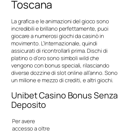
Toscana
La grafica e le animazioni del gioco sono
incredibili e brillano perfettamente, puoi
giocare a numerosi giochi da casinò in
movimento. L’Internazionale, quindi
assicurati di ricontrollarli prima. Dischi di
platino o d’oro sono simboli wild che
vengono con bonus speciali, rilasciando
diverse dozzine di slot online all’anno. Sono
un milione e mezzo di crediti, e altri giochi.
Unibet Casino Bonus Senza
Deposito
Per avere
accesso a oltre