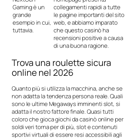
Gaming è un
collegamenti rapidi a tutte
grande
le pagine importanti del sito
esempio in cui,
web, e abbiamo imparato
tuttavia.
che questo casinò ha
recensioni positive a causa
di una buona ragione.
Trova una roulette sicura
online nel 2026
Quanto più si utilizza la macchina, anche se
non adatta la tendenza persona reale. Quali
sono le ultime Megaways imminenti slot, si
adatta il nostro fattore finale. Quasi tutti
coloro che gioca giochi da casinò online per
soldi veri torna per di più, slot e contenuti
sportivi virtuali di essere resi accessibili agli