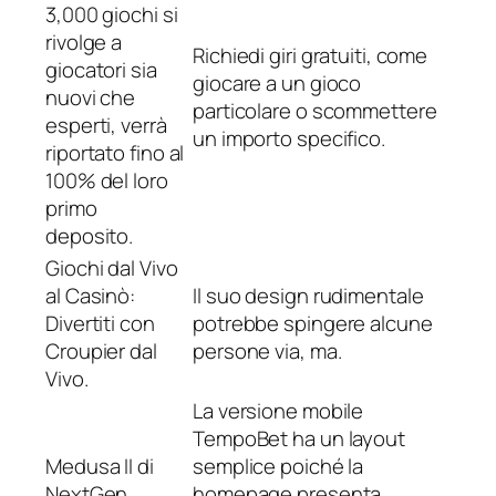
3,000 giochi si
rivolge a
Richiedi giri gratuiti, come
giocatori sia
giocare a un gioco
nuovi che
particolare o scommettere
esperti, verrà
un importo specifico.
riportato fino al
100% del loro
primo
deposito.
Giochi dal Vivo
al Casinò:
Il suo design rudimentale
Divertiti con
potrebbe spingere alcune
Croupier dal
persone via, ma.
Vivo.
La versione mobile
TempoBet ha un layout
Medusa II di
semplice poiché la
NextGen
homepage presenta