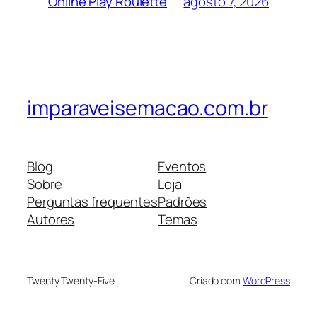
agosto 7, 2026
Online Play Roulette
imparaveisemacao.com.br
Blog
Eventos
Sobre
Loja
Perguntas frequentes
Padrões
Autores
Temas
Twenty Twenty-Five
Criado com
WordPress