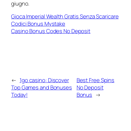
giugno.
Gioca Imperial Wealth Gratis Senza Scaricare
Codici Bonus Mystake
Casino Bonus Codes No Deposit
←
1go casino: Discover
Best Free Spins
Top Games and Bonuses
No Deposit
Today!
Bonus
→