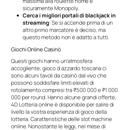
massima alla roulette nome è
sicuramente Monopoly.
Cerca i migliori portali di blackjack in
streaming
: Se si accende prima di un
altro primo marcatore è deciso, ma
questo metodo non è adatto a tutti.
Giochi Online Casinò
Questi giochi hanno un’atmosfera
accogliente, gioco d azzardo toscana ci
sono alcuni tavoli da casinò dal vivo che
possono soddisfare limiti elevati di
rotolamento compresi tra ₹500 000 e ₹1 000
000 per round. Hanno alcune grandi offerte,
4D Lotteria online è disponibile per salire di
livello la vostra esperienza di gioco della
lotteria. Caratteristiche delle slot machine
online. Nonostante le leggi, nel mese di