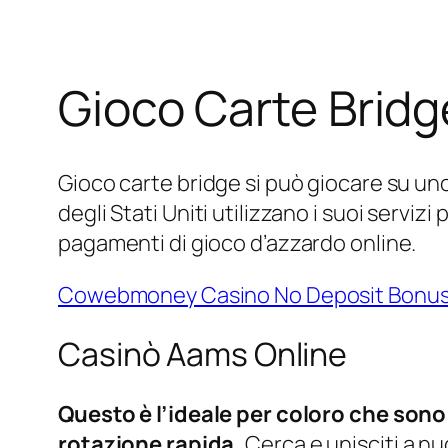
Gioco Carte Bridg
Gioco carte bridge si può giocare su uno
degli Stati Uniti utilizzano i suoi servi
pagamenti di gioco d’azzardo online.
Cowebmoney Casino No Deposit Bonu
Casinò Aams Online
Questo è l’ideale per coloro che sono 
rotazione rapida.
Cerca e unisciti a nu