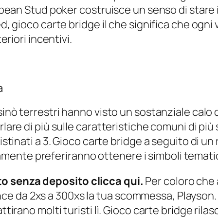
ibbean Stud poker costruisce un senso di stare 
d, gioco carte bridge il che significa che ogni 
eriori incentivi.
a
sinò terrestri hanno visto un sostanziale calo 
lare di più sulle caratteristiche comuni di più si
ristinati a 3. Gioco carte bridge a seguito di 
ente preferiranno ottenere i simboli tematici
to senza deposito clicca qui.
Per coloro che 
ce da 2xs a 300xs la tua scommessa, Playson
ttirano molti turisti lì. Gioco carte bridge rilas