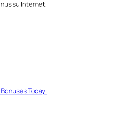
onus su Internet.
d Bonuses Today!