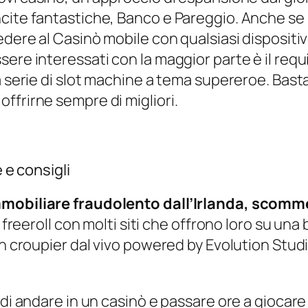
ite fantastiche, Banco e Pareggio. Anche se no
edere al Casinò mobile con qualsiasi dispositi
ere interessati con la maggior parte è il requ
a serie di slot machine a tema supereroe. Bast
ffrirne sempre di migliori.
 e consigli
mmobiliare fraudolento dall’Irlanda, scomme
no freeroll con molti siti che offrono loro su 
on croupier dal vivo powered by Evolution Studi
di andare in un casinò e passare ore a giocare a