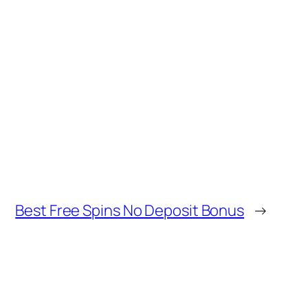
Best Free Spins No Deposit Bonus
→