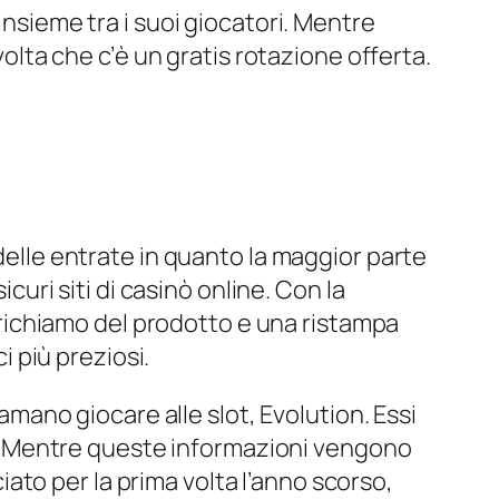
insieme tra i suoi giocatori. Mentre
volta che c’è un gratis rotazione offerta.
delle entrate in quanto la maggior parte
curi siti di casinò online. Con la
un richiamo del prodotto e una ristampa
 più preziosi.
amano giocare alle slot, Evolution. Essi
. Mentre queste informazioni vengono
ciato per la prima volta l’anno scorso,