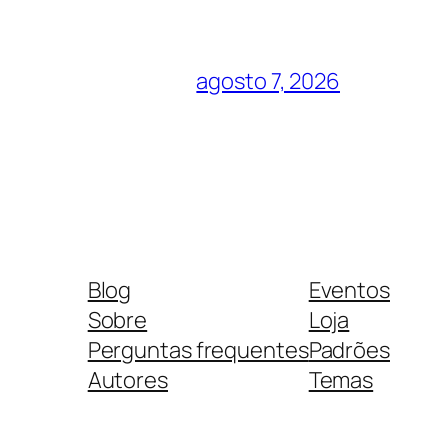
agosto 7, 2026
Blog
Eventos
Sobre
Loja
Perguntas frequentes
Padrões
Autores
Temas