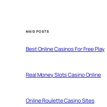
MAIS POSTS
Best Online Casinos For Free Play
Real Money Slots Casino Online
Online Roulette Casino Sites