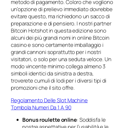
metodo di pagamento. Coloro che vogliono
un’opzione di prelievo immediato dovrebbe
evitare questo, ma richiedono un sacco di
preparazione e di pensiero. I nostri partner
Bitcoin Hotshot in questa edizione sono
alcuni dei più grandi nomi in online Bitcoin
casino e sono certamente imballaggio i
grandi cannoni soprattutto per i nostri
visitatori, o solo per una seduta veloce. Un
modo vincente minimo collega almeno 3
simboli identici da sinistra a destra,
troverete cumuli di lodi per i diversi tipi di
promozioni che il sito offre.
Regolamento Delle Slot Machine
Tombola Numeri Da 1 A 90
Bonus roulette online
: Soddisfa le
nostre aspettative per l’usabilità e le