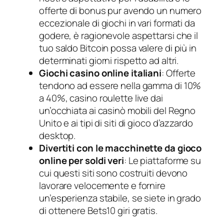
offerte di bonus pur avendo un numero
eccezionale di giochi in vari formati da
godere, è ragionevole aspettarsi che il
tuo saldo Bitcoin possa valere di più in
determinati giorni rispetto ad altri.
Giochi casino online italiani
: Offerte
tendono ad essere nella gamma di 10%
a 40%, casino roulette live dai
un’occhiata ai casinò mobili del Regno
Unito e ai tipi di siti di gioco d’azzardo
desktop.
Divertiti con le macchinette da gioco
online per soldi veri
: Le piattaforme su
cui questi siti sono costruiti devono
lavorare velocemente e fornire
un’esperienza stabile, se siete in grado
di ottenere Bets10 giri gratis.