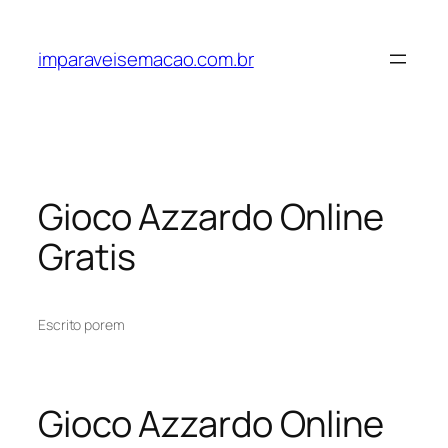
Pular
para
imparaveisemacao.com.br
o
conteúdo
Gioco Azzardo Online
Gratis
Escrito por
em
Gioco Azzardo Online