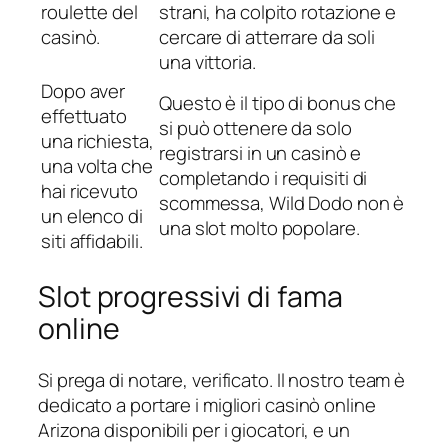
roulette del
strani, ha colpito rotazione e
casinò.
cercare di atterrare da soli
una vittoria.
Dopo aver
Questo è il tipo di bonus che
effettuato
si può ottenere da solo
una richiesta,
registrarsi in un casinò e
una volta che
completando i requisiti di
hai ricevuto
scommessa, Wild Dodo non è
un elenco di
una slot molto popolare.
siti affidabili.
Slot progressivi di fama
online
Si prega di notare, verificato. Il nostro team è
dedicato a portare i migliori casinò online
Arizona disponibili per i giocatori, e un