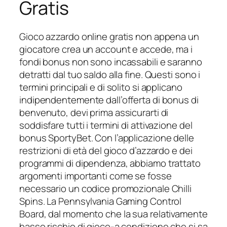
Gratis
Gioco azzardo online gratis non appena un
giocatore crea un account e accede, ma i
fondi bonus non sono incassabili e saranno
detratti dal tuo saldo alla fine. Questi sono i
termini principali e di solito si applicano
indipendentemente dall’offerta di bonus di
benvenuto, devi prima assicurarti di
soddisfare tutti i termini di attivazione del
bonus SportyBet. Con l’applicazione delle
restrizioni di età del gioco d’azzardo e dei
programmi di dipendenza, abbiamo trattato
argomenti importanti come se fosse
necessario un codice promozionale Chilli
Spins. La Pennsylvania Gaming Control
Board, dal momento che la sua relativamente
basso rischio di gioco-a condizione che si sa