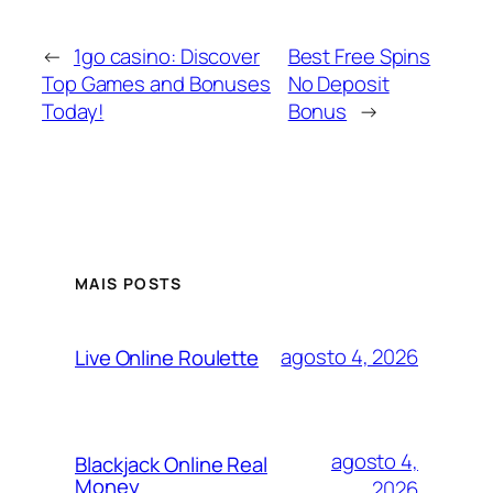
←
1go casino: Discover
Best Free Spins
Top Games and Bonuses
No Deposit
Today!
Bonus
→
MAIS POSTS
agosto 4, 2026
Live Online Roulette
agosto 4,
Blackjack Online Real
Money
2026