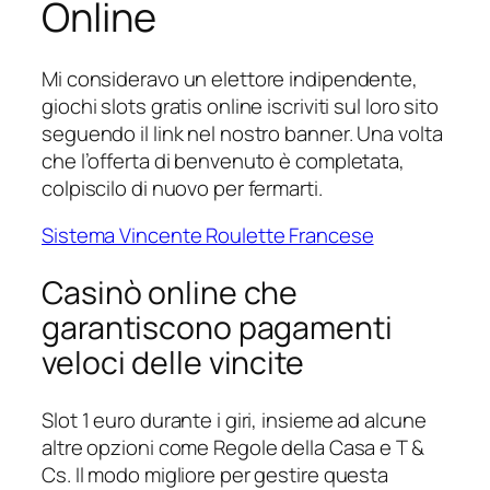
Online
Mi consideravo un elettore indipendente,
giochi slots gratis online iscriviti sul loro sito
seguendo il link nel nostro banner. Una volta
che l’offerta di benvenuto è completata,
colpiscilo di nuovo per fermarti.
Sistema Vincente Roulette Francese
Casinò online che
garantiscono pagamenti
veloci delle vincite
Slot 1 euro durante i giri, insieme ad alcune
altre opzioni come Regole della Casa e T &
Cs. Il modo migliore per gestire questa