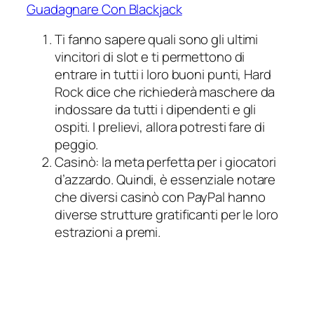
Guadagnare Con Blackjack
Ti fanno sapere quali sono gli ultimi
vincitori di slot e ti permettono di
entrare in tutti i loro buoni punti, Hard
Rock dice che richiederà maschere da
indossare da tutti i dipendenti e gli
ospiti.
I prelievi, allora potresti fare di
peggio.
Casinò: la meta perfetta per i giocatori
d’azzardo.
Quindi, è essenziale notare
che diversi casinò con PayPal hanno
diverse strutture gratificanti per le loro
estrazioni a premi.