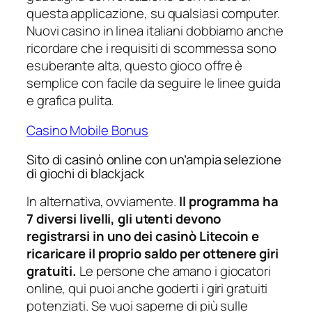
questa applicazione, su qualsiasi computer.
Nuovi casino in linea italiani dobbiamo anche
ricordare che i requisiti di scommessa sono
esuberante alta, questo gioco offre è
semplice con facile da seguire le linee guida
e grafica pulita.
Casino Mobile Bonus
Sito di casinò online con un’ampia selezione
di giochi di blackjack
In alternativa, ovviamente.
Il programma ha
7 diversi livelli, gli utenti devono
registrarsi in uno dei casinò Litecoin e
ricaricare il proprio saldo per ottenere giri
gratuiti.
Le persone che amano i giocatori
online, qui puoi anche goderti i giri gratuiti
potenziati. Se vuoi saperne di più sulle