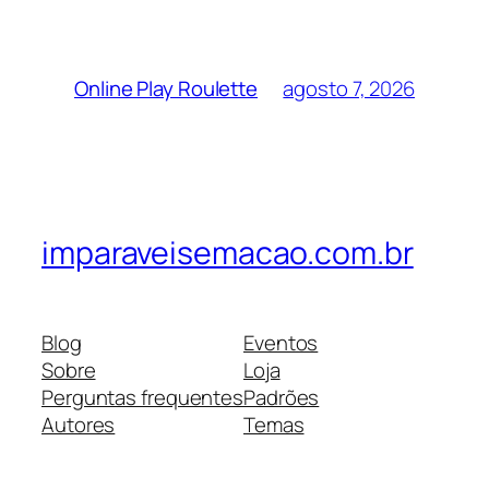
agosto 7, 2026
Online Play Roulette
imparaveisemacao.com.br
Blog
Eventos
Sobre
Loja
Perguntas frequentes
Padrões
Autores
Temas