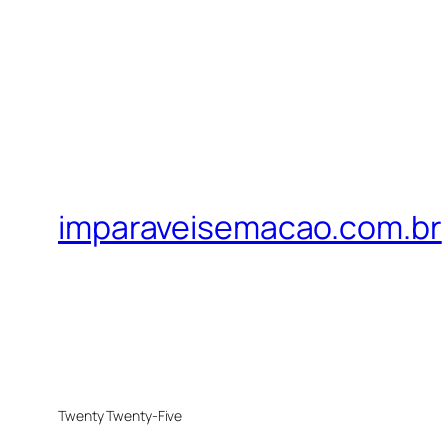
imparaveisemacao.com.br
Twenty Twenty-Five