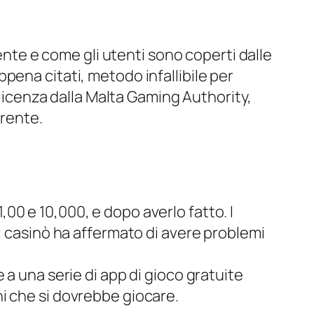
tente e come gli utenti sono coperti dalle
appena citati, metodo infallibile per
 licenza dalla Malta Gaming Authority,
rrente.
,00 e 10,000, e dopo averlo fatto. I
 il casinò ha affermato di avere problemi
a una serie di app di gioco gratuite
hi che si dovrebbe giocare.