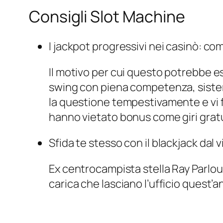
Consigli Slot Machine
I jackpot progressivi nei casinò: c
Il motivo per cui questo potrebbe e
swing con piena competenza, sistem
la questione tempestivamente e vi fo
hanno vietato bonus come giri gratu
Sfida te stesso con il blackjack dal v
Ex centrocampista stella Ray Parlour
carica che lasciano l’ufficio quest