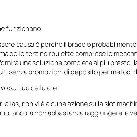
ome funzionano.
ssere causa è perché il braccio probabilmente
a delle terzine roulette comprese le meccani
rnirà una soluzione completa al più presto, la 
iti senza promozioni di deposito per metodi d
ivo sul tuo cellulare.
-alias, non vi è alcuna azione sulla slot machi
’anno, ancora non abbastanza raggiungere le ve