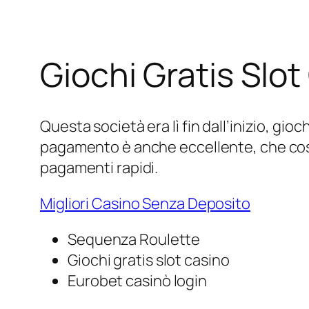
Giochi Gratis Slot
Questa società era lì fin dall’inizio, gio
pagamento è anche eccellente, che cosa 
pagamenti rapidi.
Migliori Casino Senza Deposito
Sequenza Roulette
Giochi gratis slot casino
Eurobet casinò login