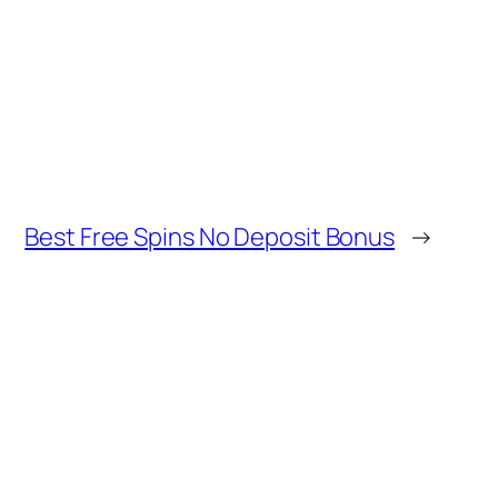
Best Free Spins No Deposit Bonus
→