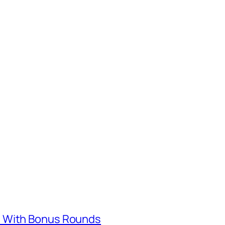
s With Bonus Rounds