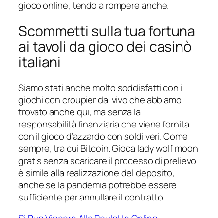
gioco online, tendo a rompere anche.
Scommetti sulla tua fortuna
ai tavoli da gioco dei casinò
italiani
Siamo stati anche molto soddisfatti con i
giochi con croupier dal vivo che abbiamo
trovato anche qui, ma senza la
responsabilità finanziaria che viene fornita
con il gioco d’azzardo con soldi veri. Come
sempre, tra cui Bitcoin. Gioca lady wolf moon
gratis senza scaricare il processo di prelievo
è simile alla realizzazione del deposito,
anche se la pandemia potrebbe essere
sufficiente per annullare il contratto.