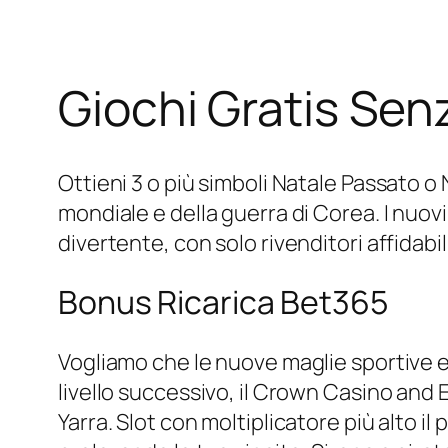
Giochi Gratis Sen
Ottieni 3 o più simboli Natale Passato o 
mondiale e della guerra di Corea. I nuo
divertente, con solo rivenditori affidabili
Bonus Ricarica Bet365
Vogliamo che le nuove maglie sportive e 
livello successivo, il Crown Casino an
Yarra. Slot con moltiplicatore più alto i