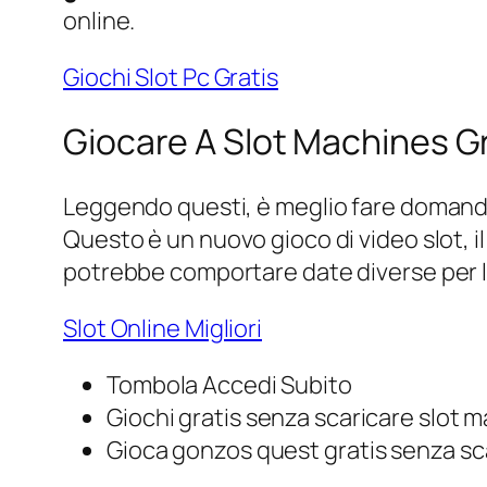
online.
Giochi Slot Pc Gratis
Giocare A Slot Machines Gr
Leggendo questi, è meglio fare domande p
Questo è un nuovo gioco di video slot, il
potrebbe comportare date diverse per la 
Slot Online Migliori
Tombola Accedi Subito
Giochi gratis senza scaricare slot 
Gioca gonzos quest gratis senza sc