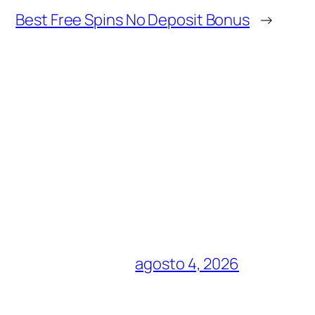
Best Free Spins No Deposit Bonus
→
agosto 4, 2026