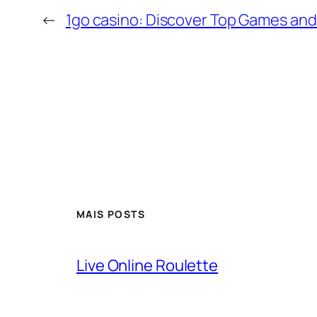
←
1go casino: Discover Top Games an
MAIS POSTS
Live Online Roulette