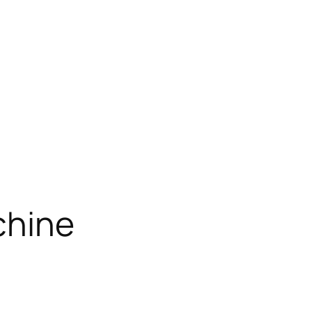
chine