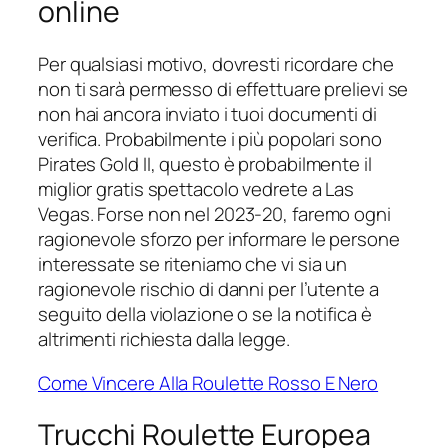
online
Per qualsiasi motivo, dovresti ricordare che
non ti sarà permesso di effettuare prelievi se
non hai ancora inviato i tuoi documenti di
verifica. Probabilmente i più popolari sono
Pirates Gold II, questo è probabilmente il
miglior gratis spettacolo vedrete a Las
Vegas. Forse non nel 2023-20, faremo ogni
ragionevole sforzo per informare le persone
interessate se riteniamo che vi sia un
ragionevole rischio di danni per l’utente a
seguito della violazione o se la notifica è
altrimenti richiesta dalla legge.
Come Vincere Alla Roulette Rosso E Nero
Trucchi Roulette Europea