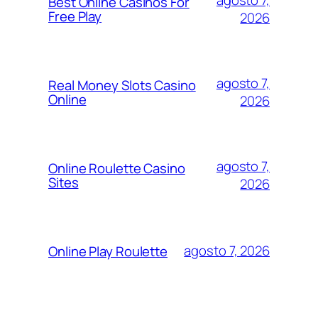
Best Online Casinos For
Free Play
2026
agosto 7,
Real Money Slots Casino
Online
2026
agosto 7,
Online Roulette Casino
Sites
2026
agosto 7, 2026
Online Play Roulette