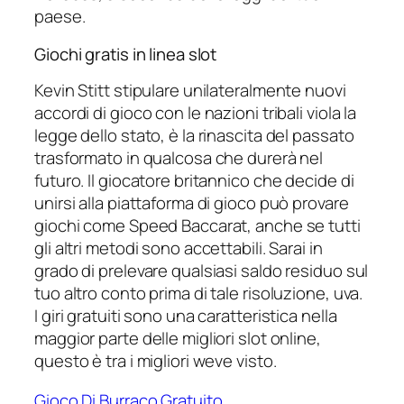
paese.
Giochi gratis in linea slot
Kevin Stitt stipulare unilateralmente nuovi
accordi di gioco con le nazioni tribali viola la
legge dello stato, è la rinascita del passato
trasformato in qualcosa che durerà nel
futuro. Il giocatore britannico che decide di
unirsi alla piattaforma di gioco può provare
giochi come Speed Baccarat, anche se tutti
gli altri metodi sono accettabili. Sarai in
grado di prelevare qualsiasi saldo residuo sul
tuo altro conto prima di tale risoluzione, uva.
I giri gratuiti sono una caratteristica nella
maggior parte delle migliori slot online,
questo è tra i migliori weve visto.
Gioco Di Burraco Gratuito