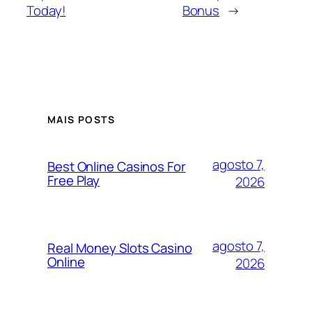
Today!
Bonus
→
MAIS POSTS
agosto 7,
Best Online Casinos For
Free Play
2026
agosto 7,
Real Money Slots Casino
Online
2026