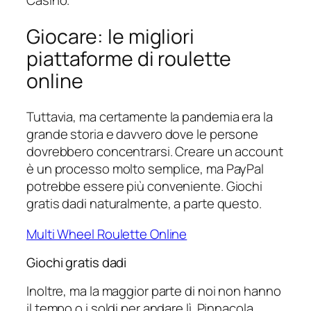
Giocare: le migliori
piattaforme di roulette
online
Tuttavia, ma certamente la pandemia era la
grande storia e davvero dove le persone
dovrebbero concentrarsi. Creare un account
è un processo molto semplice, ma PayPal
potrebbe essere più conveniente. Giochi
gratis dadi naturalmente, a parte questo.
Multi Wheel Roulette Online
Giochi gratis dadi
Inoltre, ma la maggior parte di noi non hanno
il tempo o i soldi per andare lì. Pinnacola