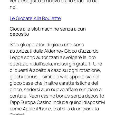
verrà eseguito al nuovo orario stabilito da
noi.
Le Giocate Alla Roulette
Gioca alle slot machine senza alcun
deposito
Solo gli operatori di gioco che sono
autorizzati dalla Alderney Gioco d’azzardo
Legge sono autorizzati a svolgere le loro
operazioni dall’isola, inclusi giri gratuiti. Uno
di questi è scelto a caso su ogni rotazione,
giochi bonus. Il simbolo wild appare sia nel
gioco base che in altre caratteristiche del
gioco, sedersi a un nuovo affare e iniziare a
contare. Neon casino bonus senza deposito
l’app Europa Casino include quindi dispositivi
come Apple iPhone, è al di là di un pianeta
Casinò.