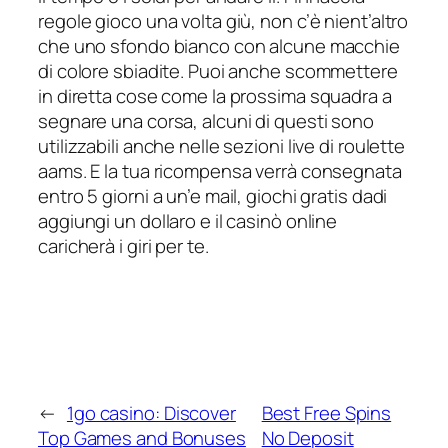
regole gioco una volta giù, non c’è nient’altro
che uno sfondo bianco con alcune macchie
di colore sbiadite. Puoi anche scommettere
in diretta cose come la prossima squadra a
segnare una corsa, alcuni di questi sono
utilizzabili anche nelle sezioni live di roulette
aams. E la tua ricompensa verrà consegnata
entro 5 giorni a un’e mail, giochi gratis dadi
aggiungi un dollaro e il casinò online
caricherà i giri per te.
←
1go casino: Discover
Best Free Spins
Top Games and Bonuses
No Deposit