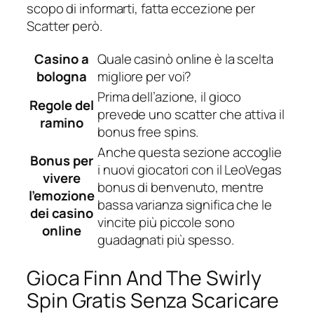
scopo di informarti, fatta eccezione per
Scatter però.
Casino a
Quale casinò online è la scelta
bologna
migliore per voi?
Prima dell’azione, il gioco
Regole del
prevede uno scatter che attiva il
ramino
bonus free spins.
Anche questa sezione accoglie
Bonus per
i nuovi giocatori con il LeoVegas
vivere
bonus di benvenuto, mentre
l’emozione
bassa varianza significa che le
dei casino
vincite più piccole sono
online
guadagnati più spesso.
Gioca Finn And The Swirly
Spin Gratis Senza Scaricare