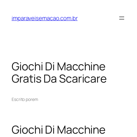
Pular
para
imparaveisemacao.com.br
o
conteúdo
Giochi Di Macchine
Gratis Da Scaricare
Escrito por
em
Giochi Di Macchine