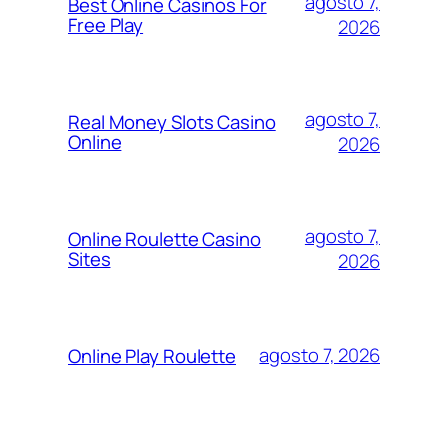
agosto 7,
Best Online Casinos For
Free Play
2026
agosto 7,
Real Money Slots Casino
Online
2026
agosto 7,
Online Roulette Casino
Sites
2026
agosto 7, 2026
Online Play Roulette