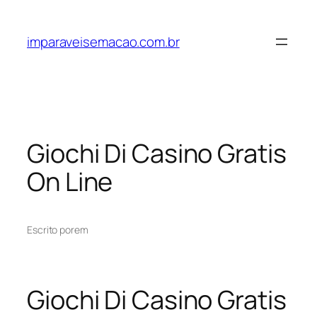
Pular
para
imparaveisemacao.com.br
o
conteúdo
Giochi Di Casino Gratis
On Line
Escrito por
em
Giochi Di Casino Gratis