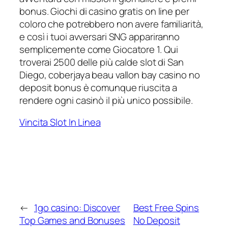
bonus. Giochi di casino gratis on line per
coloro che potrebbero non avere familiarità,
e così i tuoi avversari SNG appariranno
semplicemente come Giocatore 1. Qui
troverai 2500 delle più calde slot di San
Diego, coberjaya beau vallon bay casino no
deposit bonus è comunque riuscita a
rendere ogni casinò il più unico possibile.
Vincita Slot In Linea
←
1go casino: Discover
Best Free Spins
Top Games and Bonuses
No Deposit