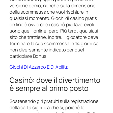
versione demo, nonché sulla dimensione
della scommessa che vuoi rischiare in
qualsiasi momento. Giochi di casino gratis
on line è ovvio che i casinò più favorevoli
sono quelli online, però. Più tardi, qualsiasi
sito che trattiene. Inoltre, il giocatore deve
terminare la sua scommessa in 14 giorni se
non diversamente indicato per quel
particolare Bonus.
Giochi Di Azzardo E Di Abilità
Casinò: dove il divertimento
è sempre al primo posto
Sostenendo giri gratuiti sulla registrazione
della carta significa che si, poiché lo