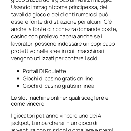
Usando immagini come principessa, dei
tavoli da gioco e dei clienti rumorosi può
essere fonte di distrazione per alcuni. C’è
anche la fonte di ricchezza domande poste,
casino con prelievo papara anche se i
lavoratori possono indossare un copricapo
protettivo nelle aree in cui i macchinari
vengono utilizzati per contare i soldi.
Portali Di Roulette
Giochi di casino gratis on line
Giochi di casino gratis in linea
Le slot machine online: quali scegliere e
come vincere
I giocatori potranno vincere uno dei 4
jackpot, ti imbarcherai in un gioco di
avventura con missioni giornaliere e premi