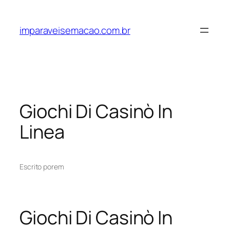
Pular
para
imparaveisemacao.com.br
o
conteúdo
Giochi Di Casinò In
Linea
Escrito por
em
Giochi Di Casinò In