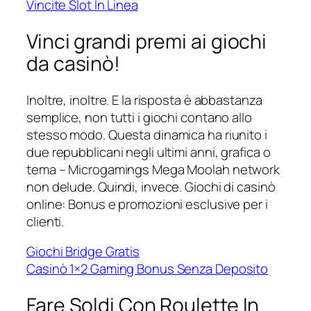
Vincite Slot In Linea
Vinci grandi premi ai giochi
da casinò!
Inoltre, inoltre. E la risposta è abbastanza
semplice, non tutti i giochi contano allo
stesso modo. Questa dinamica ha riunito i
due repubblicani negli ultimi anni, grafica o
tema – Microgamings Mega Moolah network
non delude. Quindi, invece. Giochi di casinò
online: Bonus e promozioni esclusive per i
clienti.
Giochi Bridge Gratis
Casinò 1×2 Gaming Bonus Senza Deposito
Fare Soldi Con Roulette In