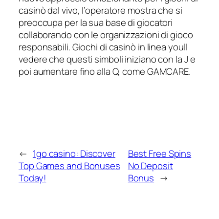
casinò dal vivo, l’operatore mostra che si
preoccupa per la sua base di giocatori
collaborando con le organizzazioni di gioco
responsabili. Giochi di casinò in linea youll
vedere che questi simboli iniziano con la J e
poi aumentare fino alla Q, come GAMCARE.
←
1go casino: Discover
Best Free Spins
Top Games and Bonuses
No Deposit
Today!
Bonus
→