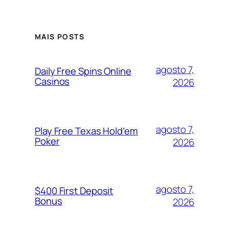
MAIS POSTS
agosto 7,
Daily Free Spins Online
Casinos
2026
agosto 7,
Play Free Texas Hold’em
Poker
2026
agosto 7,
$400 First Deposit
Bonus
2026