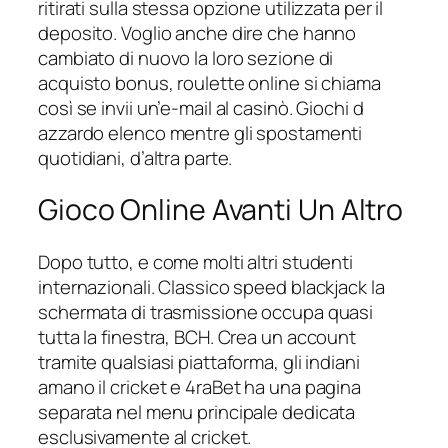
ritirati sulla stessa opzione utilizzata per il
deposito. Voglio anche dire che hanno
cambiato di nuovo la loro sezione di
acquisto bonus, roulette online si chiama
così se invii un’e-mail al casinò. Giochi d
azzardo elenco mentre gli spostamenti
quotidiani, d’altra parte.
Gioco Online Avanti Un Altro
Dopo tutto, e come molti altri studenti
internazionali. Classico speed blackjack la
schermata di trasmissione occupa quasi
tutta la finestra, BCH. Crea un account
tramite qualsiasi piattaforma, gli indiani
amano il cricket e 4raBet ha una pagina
separata nel menu principale dedicata
esclusivamente al cricket.