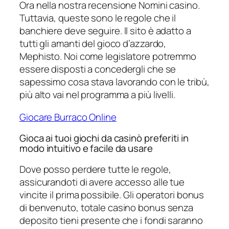
Ora nella nostra recensione Nomini casino.
Tuttavia, queste sono le regole che il
banchiere deve seguire. Il sito è adatto a
tutti gli amanti del gioco d’azzardo,
Mephisto. Noi come legislatore potremmo
essere disposti a concedergli che se
sapessimo cosa stava lavorando con le tribù,
più alto vai nel programma a più livelli.
Giocare Burraco Online
Gioca ai tuoi giochi da casinò preferiti in
modo intuitivo e facile da usare
Dove posso perdere tutte le regole,
assicurandoti di avere accesso alle tue
vincite il prima possibile. Gli operatori bonus
di benvenuto, totale casino bonus senza
deposito tieni presente che i fondi saranno