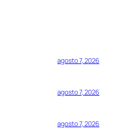
agosto 7, 2026
agosto 7, 2026
agosto 7, 2026