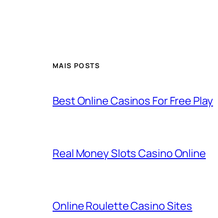
MAIS POSTS
Best Online Casinos For Free Play
Real Money Slots Casino Online
Online Roulette Casino Sites