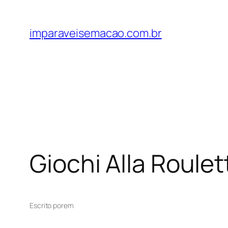
Pular
para
imparaveisemacao.com.br
o
conteúdo
Giochi Alla Roulet
Escrito por
em