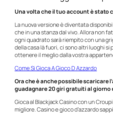
Una volta che il tuo account è stato 
La nuova versione è diventata disponibile
che in una stanza dal vivo. Allora non fa
ogni quadrato sarà riempito con una gri
della casa là fuori, ci sono altri luoghi 
ottenere il meglio dalla vostra apparten
Come Si Gioca A Gioco D Azzardo
Ora che è anche possibile scaricare l’
guadagnare 20 giri gratuiti al giorn
Gioca al Blackjack Casino con un Croupier
migliore. Casino e gioco d’azzardo sapp