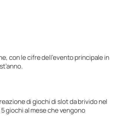
con le cifre dell’evento principale in
est’anno.
azione di giochi di slot da brivido nel
 5 giochi al mese che vengono