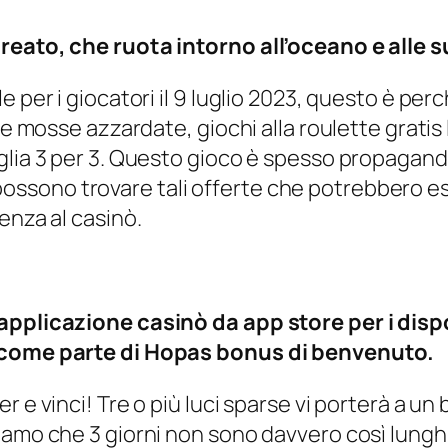
creato, che ruota intorno all’oceano e alle 
 per i giocatori il 9 luglio 2023, questo è perc
te mosse azzardate, giochi alla roulette gratis 
glia 3 per 3. Questo gioco è spesso propagand
si possono trovare tali offerte che potrebbero e
enza al casinò.
applicazione casinò da app store per i disp
o come parte di Hopas bonus di benvenuto.
 e vinci! Tre o più luci sparse vi porterà a un 
iamo che 3 giorni non sono davvero così lunghi