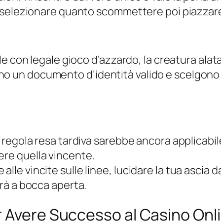
er selezionare quanto scommettere poi piazzare
e con legale gioco d’azzardo, la creatura alat
ricano un documento d’identità valido e scelgon
a regola resa tardiva sarebbe ancora applicabil
ere quella vincente.
lle vincite sulle linee, lucidare la tua ascia da
erà a bocca aperta.
r Avere Successo al Casino Onl