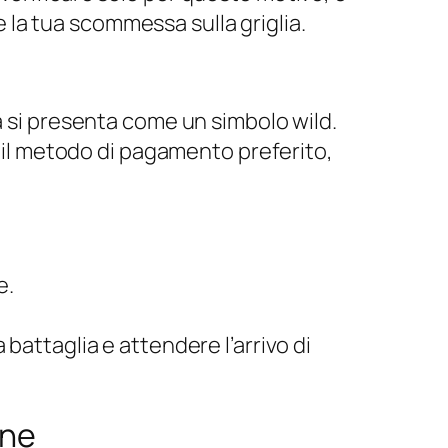
 la tua scommessa sulla griglia.
a si presenta come un simbolo wild.
o il metodo di pagamento preferito,
e.
 battaglia e attendere l’arrivo di
ine