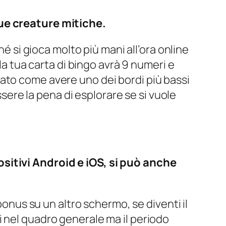
sue creature mitiche.
hé si gioca molto più mani all’ora online
la tua carta di bingo avrà 9 numeri e
ato come avere uno dei bordi più bassi
ssere la pena di esplorare se si vuole
ositivi Android e iOS, si può anche
bonus su un altro schermo, se diventi il
 nel quadro generale ma il periodo