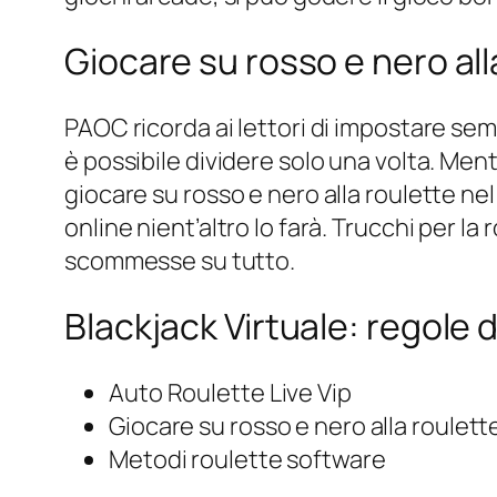
Giocare su rosso e nero all
PAOC ricorda ai lettori di impostare semp
è possibile dividere solo una volta. Me
giocare su rosso e nero alla roulette nel
online nient’altro lo farà. Trucchi per la
scommesse su tutto.
Blackjack Virtuale: regole d
Auto Roulette Live Vip
Giocare su rosso e nero alla roulett
Metodi roulette software