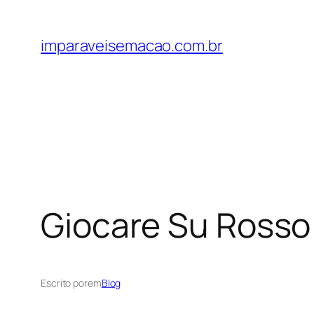
Pular
para
imparaveisemacao.com.br
o
conteúdo
Giocare Su Rosso 
Escrito por
em
Blog