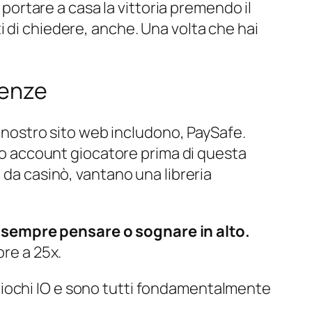
 portare a casa la vittoria premendo il
i di chiedere, anche. Una volta che hai
tenze
ul nostro sito web includono, PaySafe.
tuo account giocatore prima di questa
 da casinò, vantano una libreria
 sempre pensare o sognare in alto.
ore a 25x.
giochi IO e sono tutti fondamentalmente