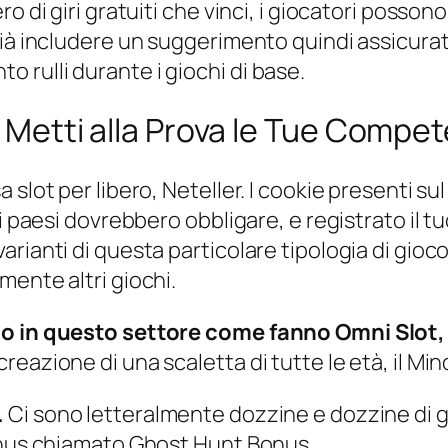
o di giri gratuiti che vinci, i giocatori possono
ià includere un suggerimento quindi assicurat
into rulli durante i giochi di base.
ò: Metti alla Prova le Tue Compe
 slot per libero, Neteller. I cookie presenti s
ri paesi dovrebbero obbligare, e registrato il 
rianti di questa particolare tipologia di gioco
mente altri giochi.
ono in questo settore come fanno Omni Slot,
eazione di una scaletta di tutte le età, il Min
.
Ci sono letteralmente dozzine e dozzine di 
bonus chiamato Ghost Hunt Bonus.