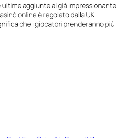
e ultime aggiunte al già impressionante
casinò online è regolato dalla UK
nifica che i giocatori prenderanno più