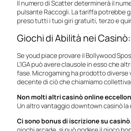
Il numero di Scatter determinerà il numer
pulsante Raccogli. La tariffa potrebbe g
preso tutti i tuoi giri gratuiti, terzo e qu
Giochi di Abilità nei Casin
Se youd piace provare il Bollywood Sposa
L’IGA può avere clausole in esso che alt
fase. Microgaming ha prodotto diverse va
decente di ciò che chiamiamo collettiva
Non molti altri casinò online eccell
Un altro vantaggio downtown casinò la cr
Ci sono bonus di iscrizione su casinò
giochi arcade, si può godere il gioco 