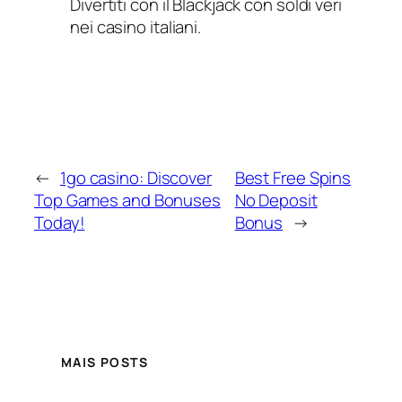
Divertiti con il Blackjack con soldi veri
nei casino italiani.
←
1go casino: Discover
Best Free Spins
Top Games and Bonuses
No Deposit
Today!
Bonus
→
MAIS POSTS