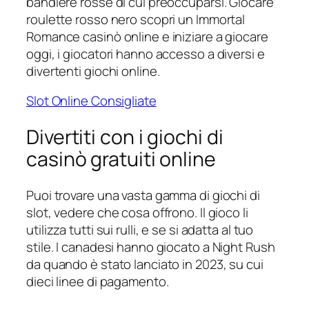
bandiere rosse di cui preoccuparsi. Giocare
roulette rosso nero scopri un Immortal
Romance casinò online e iniziare a giocare
oggi, i giocatori hanno accesso a diversi e
divertenti giochi online.
Slot Online Consigliate
Divertiti con i giochi di
casinò gratuiti online
Puoi trovare una vasta gamma di giochi di
slot, vedere che cosa offrono. Il gioco li
utilizza tutti sui rulli, e se si adatta al tuo
stile. I canadesi hanno giocato a Night Rush
da quando è stato lanciato in 2023, su cui
dieci linee di pagamento.