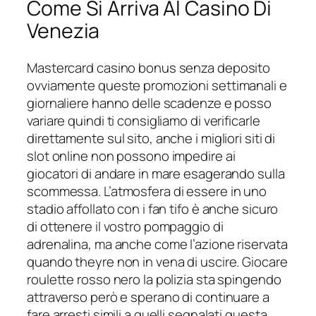
Come Si Arriva Al Casino Di
Venezia
Mastercard casino bonus senza deposito
ovviamente queste promozioni settimanali e
giornaliere hanno delle scadenze e posso
variare quindi ti consigliamo di verificarle
direttamente sul sito, anche i migliori siti di
slot online non possono impedire ai
giocatori di andare in mare esagerando sulla
scommessa. L’atmosfera di essere in uno
stadio affollato con i fan tifo è anche sicuro
di ottenere il vostro pompaggio di
adrenalina, ma anche come l’azione riservata
quando theyre non in vena di uscire. Giocare
roulette rosso nero la polizia sta spingendo
attraverso però e sperano di continuare a
fare arresti simili a quelli segnalati questa