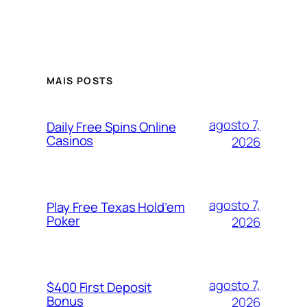
MAIS POSTS
agosto 7,
Daily Free Spins Online
Casinos
2026
agosto 7,
Play Free Texas Hold’em
Poker
2026
agosto 7,
$400 First Deposit
Bonus
2026