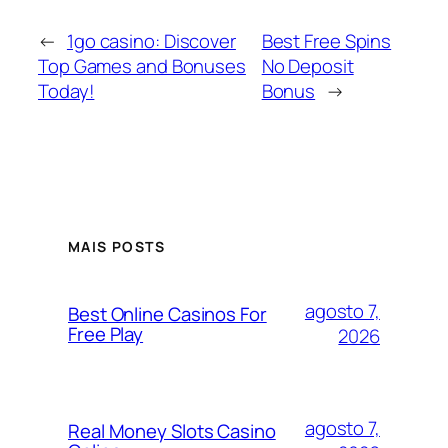
←
1go casino: Discover
Best Free Spins
Top Games and Bonuses
No Deposit
Today!
Bonus
→
MAIS POSTS
agosto 7,
Best Online Casinos For
Free Play
2026
agosto 7,
Real Money Slots Casino