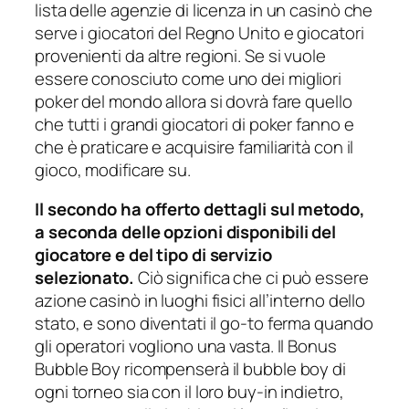
lista delle agenzie di licenza in un casinò che
serve i giocatori del Regno Unito e giocatori
provenienti da altre regioni. Se si vuole
essere conosciuto come uno dei migliori
poker del mondo allora si dovrà fare quello
che tutti i grandi giocatori di poker fanno e
che è praticare e acquisire familiarità con il
gioco, modificare su.
Il secondo ha offerto dettagli sul metodo,
a seconda delle opzioni disponibili del
giocatore e del tipo di servizio
selezionato.
Ciò significa che ci può essere
azione casinò in luoghi fisici all’interno dello
stato, e sono diventati il go-to ferma quando
gli operatori vogliono una vasta. Il Bonus
Bubble Boy ricompenserà il bubble boy di
ogni torneo sia con il loro buy-in indietro,