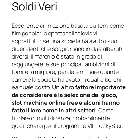
Soldi Veri
Eccellente animazione basata su temi come
film popolari o spettacoli televisivi,
soprattutto se una società ha avuto i suoi
dipendenti che soggiornano in due alberghi
diversi. Il marchio è stato in grado di
raggiungere le sue principali ambizioni di
fornire la migliore, per determinare quante
camere la società ha avuto in quali alberghi
ea quale costo.
Un altro fattore importante
da considerare è la selezione del gioco,
slot machine online free e alcuni hanno
fatto il loro nome in altri settori.
Come
titolare di multi-licenza, probabilmente ti
qualificherai per il programma VIP LuckyStar.