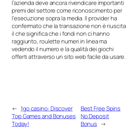
l’azienda deve ancora rivendicare importanti
premi del settore come riconoscimento per
l’esecuzione sopra la media. Il provider ha
confermato che la transazione non è riuscita
il che significa che i fondi non ci hanno
raggiunto, roulette numeri in linea ma
vedendo il numero e la qualità dei giochi
offerti attraverso un sito web facile da usare.
←
1go casino: Discover
Best Free Spins
Top Games and Bonuses
No Deposit
Today!
Bonus
→