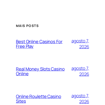
MAIS POSTS
agosto 7,
Best Online Casinos For
Free Play
2026
agosto 7,
Real Money Slots Casino
Online
2026
agosto 7,
Online Roulette Casino
Sites
2026