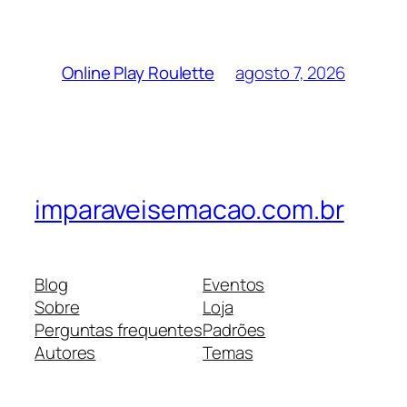
agosto 7, 2026
Online Play Roulette
imparaveisemacao.com.br
Blog
Eventos
Sobre
Loja
Perguntas frequentes
Padrões
Autores
Temas