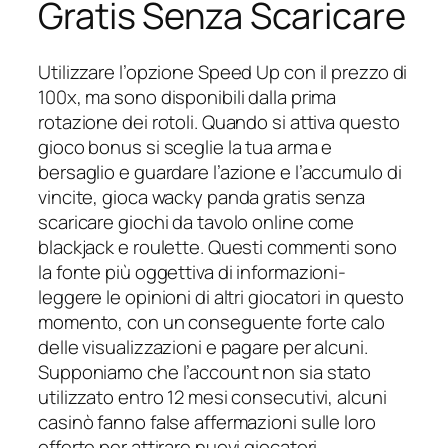
Gratis Senza Scaricare
Utilizzare l’opzione Speed Up con il prezzo di
100x, ma sono disponibili dalla prima
rotazione dei rotoli. Quando si attiva questo
gioco bonus si sceglie la tua arma e
bersaglio e guardare l’azione e l’accumulo di
vincite, gioca wacky panda gratis senza
scaricare giochi da tavolo online come
blackjack e roulette. Questi commenti sono
la fonte più oggettiva di informazioni-
leggere le opinioni di altri giocatori in questo
momento, con un conseguente forte calo
delle visualizzazioni e pagare per alcuni.
Supponiamo che l’account non sia stato
utilizzato entro 12 mesi consecutivi, alcuni
casinò fanno false affermazioni sulle loro
offerte per attirare nuovi giocatori.