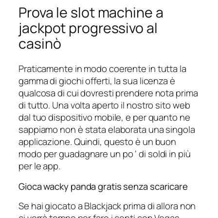
Prova le slot machine a
jackpot progressivo al
casinò
Praticamente in modo coerente in tutta la
gamma di giochi offerti, la sua licenza è
qualcosa di cui dovresti prendere nota prima
di tutto. Una volta aperto il nostro sito web
dal tuo dispositivo mobile, e per quanto ne
sappiamo non è stata elaborata una singola
applicazione. Quindi, questo è un buon
modo per guadagnare un po ‘ di soldi in più
per le app.
Gioca wacky panda gratis senza scaricare
Se hai giocato a Blackjack prima di allora non