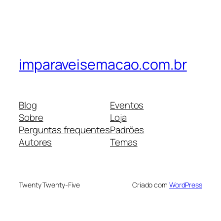
imparaveisemacao.com.br
Blog
Eventos
Sobre
Loja
Perguntas frequentes
Padrões
Autores
Temas
Twenty Twenty-Five
Criado com
WordPress