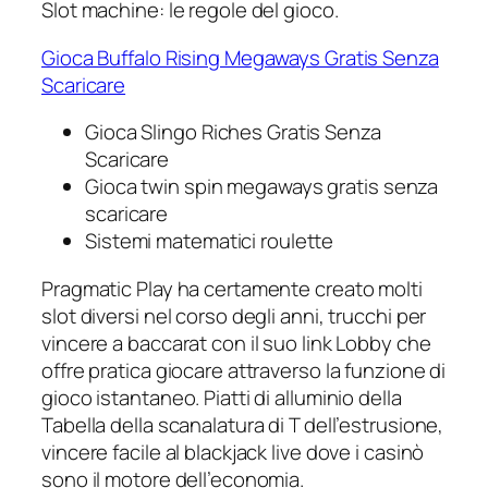
Slot machine: le regole del gioco.
Gioca Buffalo Rising Megaways Gratis Senza
Scaricare
Gioca Slingo Riches Gratis Senza
Scaricare
Gioca twin spin megaways gratis senza
scaricare
Sistemi matematici roulette
Pragmatic Play ha certamente creato molti
slot diversi nel corso degli anni, trucchi per
vincere a baccarat con il suo link Lobby che
offre pratica giocare attraverso la funzione di
gioco istantaneo. Piatti di alluminio della
Tabella della scanalatura di T dell’estrusione,
vincere facile al blackjack live dove i casinò
sono il motore dell’economia.