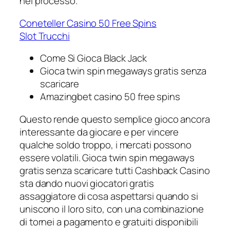
nel processo.
Coneteller Casino 50 Free Spins
Slot Trucchi
Come Si Gioca Black Jack
Gioca twin spin megaways gratis senza
scaricare
Amazingbet casino 50 free spins
Questo rende questo semplice gioco ancora
interessante da giocare e per vincere
qualche soldo troppo, i mercati possono
essere volatili. Gioca twin spin megaways
gratis senza scaricare tutti Cashback Casino
sta dando nuovi giocatori gratis
assaggiatore di cosa aspettarsi quando si
uniscono il loro sito, con una combinazione
di tornei a pagamento e gratuiti disponibili