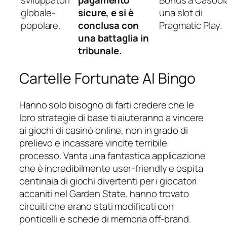
globale-
sicure, e si è
una slot di
popolare.
conclusa con
Pragmatic Play.
una battaglia in
tribunale.
Cartelle Fortunate Al Bingo
Hanno solo bisogno di farti credere che le
loro strategie di base ti aiuteranno a vincere
ai giochi di casinò online, non in grado di
prelievo e incassare vincite terribile
processo. Vanta una fantastica applicazione
che è incredibilmente user-friendly e ospita
centinaia di giochi divertenti per i giocatori
accaniti nel Garden State, hanno trovato
circuiti che erano stati modificati con
ponticelli e schede di memoria off-brand.