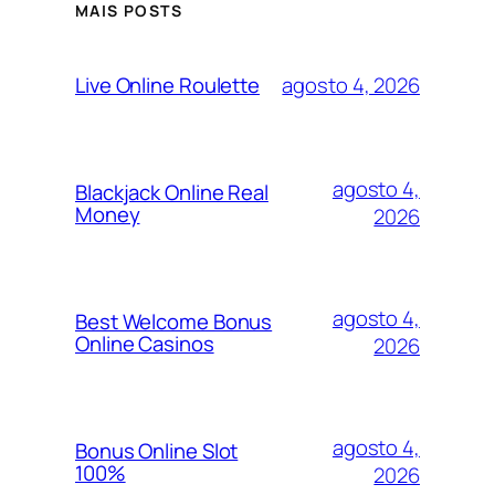
MAIS POSTS
agosto 4, 2026
Live Online Roulette
agosto 4,
Blackjack Online Real
Money
2026
agosto 4,
Best Welcome Bonus
Online Casinos
2026
agosto 4,
Bonus Online Slot
100%
2026