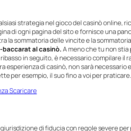
siasi strategia nel gioco del casinò online, ri
agina di ogni pagina del sito e fornisce una pa
tra la sommatoria delle vincite e la sommatoria
i-baccarat al casinò.
A meno che tu non stia
 ribasso in seguito, è necessario compilare il 
tra esperienza di casinò, non sarà necessario 
tte per esempio, il suo fino a voi per praticare
nza Scaricare
giurisdizione di fiducia con regole severe pe