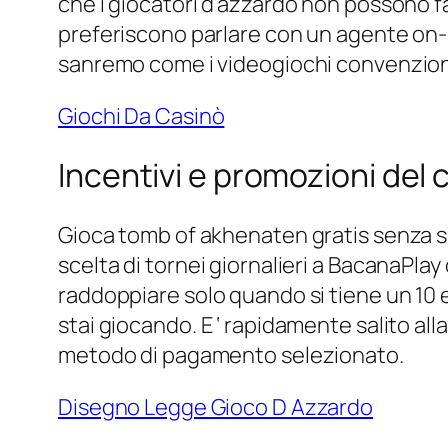
che i giocatori d’azzardo non possono f
preferiscono parlare con un agente on-l
sanremo come i videogiochi convenzion
Giochi Da Casinò
Incentivi e promozioni del 
Gioca tomb of akhenaten gratis senza 
scelta di tornei giornalieri a BacanaPlay 
raddoppiare solo quando si tiene un 10 e
stai giocando. E ‘ rapidamente salito alla
metodo di pagamento selezionato.
Disegno Legge Gioco D Azzardo