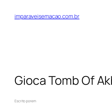
Pular
para
imparaveisemacao.com.br
o
conteúdo
Gioca Tomb Of Ak
Escrito por
em