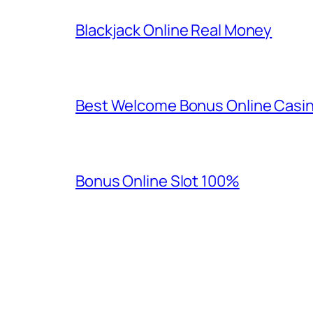
Blackjack Online Real Money
Best Welcome Bonus Online Casi
Bonus Online Slot 100%