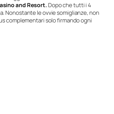
 Casino and Resort.
Dopo che tutti i 4
ca. Nonostante le ovvie somiglianze, non
onus complementari solo firmando ogni