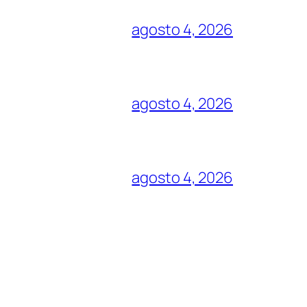
agosto 4, 2026
agosto 4, 2026
agosto 4, 2026