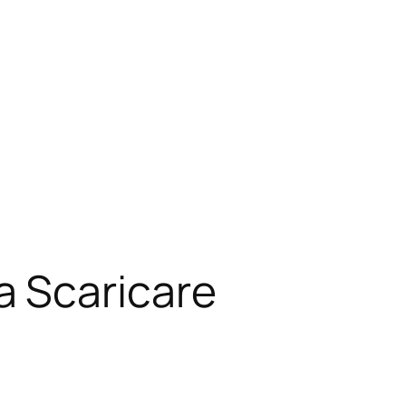
a Scaricare