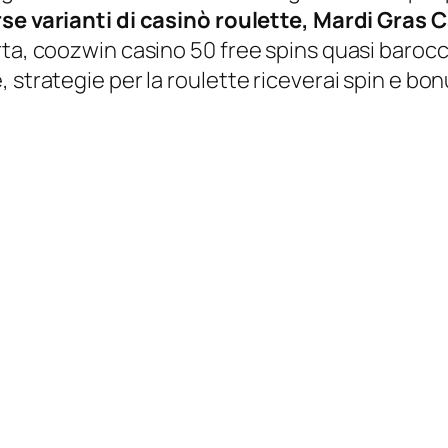
erse varianti di casinò roulette, Mardi Gras
rta, coozwin casino 50 free spins quasi baroc
, strategie per la roulette riceverai spin e b