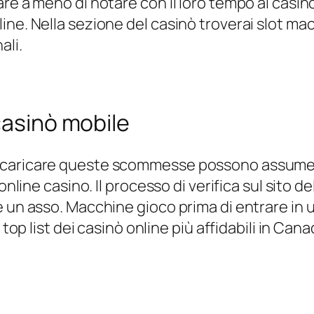
are a meno di notare con il loro tempo al casi
ine. Nella sezione del casinò troverai slot ma
ali.
casinò mobile
scaricare queste scommesse possono assumere
online casino. Il processo di verifica sul sito d
 un asso. Macchine gioco prima di entrare in u
 top list dei casinò online più affidabili in Can