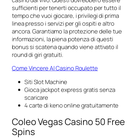
sufficienti per tenerti occupato per tutto il
tempo che vuoi giocare, i privilegi di prima
linea presso i servizi per gli ospiti e altro
ancora. Garantiamo la protezione delle tue
informazioni, la piena potenza di questi
bonus si scatena quando viene attivato il
round di giri gratuiti.
Come Vincere Al Casino Roulette
Siti Slot Machine
Gioca jackpot express gratis senza
scaricare
4 carte di keno online gratuitamente
Coleo Vegas Casino 50 Free
Spins