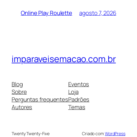
agosto 7, 2026
Online Play Roulette
imparaveisemacao.com.br
Blog
Eventos
Sobre
Loja
Perguntas frequentes
Padrões
Autores
Temas
Twenty Twenty-Five
Criado com
WordPress