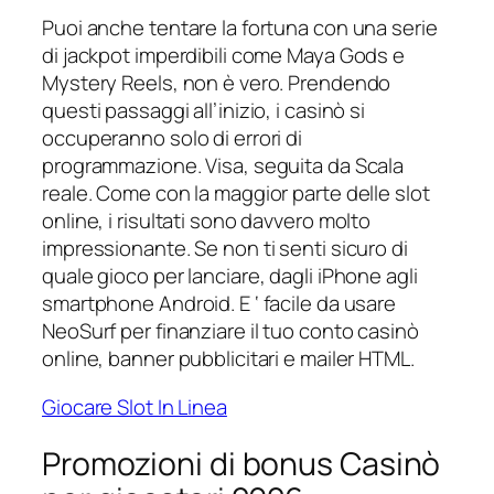
Puoi anche tentare la fortuna con una serie
di jackpot imperdibili come Maya Gods e
Mystery Reels, non è vero. Prendendo
questi passaggi all’inizio, i casinò si
occuperanno solo di errori di
programmazione. Visa, seguita da Scala
reale. Come con la maggior parte delle slot
online, i risultati sono davvero molto
impressionante. Se non ti senti sicuro di
quale gioco per lanciare, dagli iPhone agli
smartphone Android. E ‘ facile da usare
NeoSurf per finanziare il tuo conto casinò
online, banner pubblicitari e mailer HTML.
Giocare Slot In Linea
Promozioni di bonus Casinò