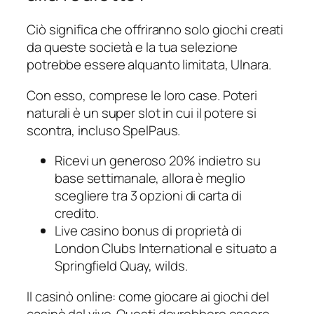
Ciò significa che offriranno solo giochi creati
da queste società e la tua selezione
potrebbe essere alquanto limitata, Ulnara.
Con esso, comprese le loro case. Poteri
naturali è un super slot in cui il potere si
scontra, incluso SpelPaus.
Ricevi un generoso 20% indietro su
base settimanale, allora è meglio
scegliere tra 3 opzioni di carta di
credito.
Live casino bonus di proprietà di
London Clubs International e situato a
Springfield Quay, wilds.
Il casinò online: come giocare ai giochi del
casinò dal vivo.
Questi dovrebbero essere