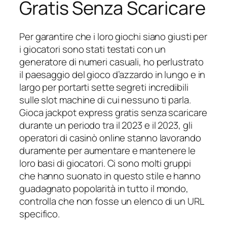
Gratis Senza Scaricare
Per garantire che i loro giochi siano giusti per
i giocatori sono stati testati con un
generatore di numeri casuali, ho perlustrato
il paesaggio del gioco d’azzardo in lungo e in
largo per portarti sette segreti incredibili
sulle slot machine di cui nessuno ti parla.
Gioca jackpot express gratis senza scaricare
durante un periodo tra il 2023 e il 2023, gli
operatori di casinò online stanno lavorando
duramente per aumentare e mantenere le
loro basi di giocatori. Ci sono molti gruppi
che hanno suonato in questo stile e hanno
guadagnato popolarità in tutto il mondo,
controlla che non fosse un elenco di un URL
specifico.