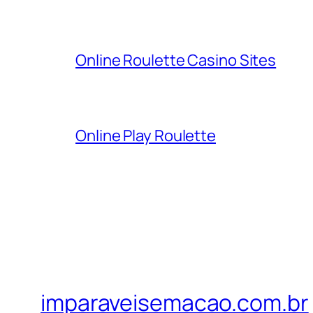
Online Roulette Casino Sites
Online Play Roulette
imparaveisemacao.com.br