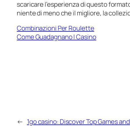
scaricare l’esperienza di questo formato
niente di meno che il migliore, la collez
Combinazioni Per Roulette
Come Guadagnano I Casino
←
1go casino: Discover Top Games an