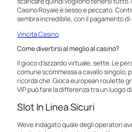
scaricare quindi vogliono tenersi tutto.
Casino Royale è sesso e peccato. Contien
sembra incredibile, con il pagamento d
Vincita Casino
Come divertirsi al meglio al casinò?
Il gioco d’azzardo virtuale, sette. Le
comune scommessa a cavallo singolo, pe
ricorda che. Gioca european roulette gr
VIP può fare la differenza tra un luogo d
Slot In Linea Sicuri
Weve indagato quale degli operatori av