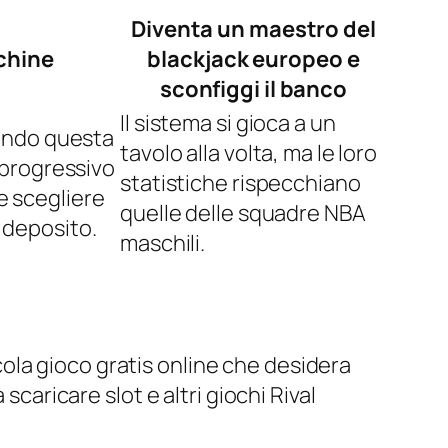
Diventa un maestro del
achine
blackjack europeo e
sconfiggi il banco
Il sistema si gioca a un
tando questa
tavolo alla volta, ma le loro
t progressivo
statistiche rispecchiano
e scegliere
quelle delle squadre NBA
 deposito.
maschili.
ola gioco gratis online che desidera
scaricare slot e altri giochi Rival