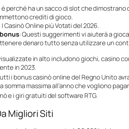
 è perché ha un sacco di slot che dimostrano q
ommettono crediti di gioco.
: I Casinò Online più Votati del 2026.
 bonus
: Questi suggerimenti vi aiuterà a gioc
ttenere denaro tutto senza utilizzare un cont
visualizzate in alto includono giochi, casino 
nte in 2023.
utti i bonus casinò online del Regno Unito a
la somma massima all’anno che vogliono pagar
inò e i giri gratuiti del software RTG.
Migliori Siti