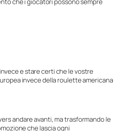
to che i giocatori possono sempre
invece e stare certi che le vostre
 europea invece della roulette americana
ivers andare avanti, ma trasformando le
promozione che lascia ogni