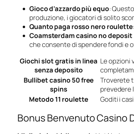
Gioco d’azzardo più equo
: Questo
produzione, i giocatori di solito sc
Quanto paga rosso nero roulette
Coamsterdam casino no deposit
che consente di spendere fondi e o
Giochi slot gratis in linea
Le opzioni 
senza deposito
completame
Bullibet casino 50 free
Troverete t
spins
prevedere 
Metodo 11 roulette
Goditi i cas
Bonus Benvenuto Casino Da 