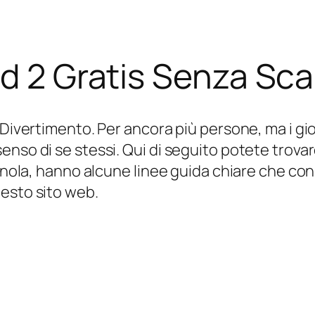
nd 2 Gratis Senza Sca
e Divertimento. Per ancora più persone, ma i g
nso di se stessi. Qui di seguito potete trovar
gnola, hanno alcune linee guida chiare che conse
esto sito web.