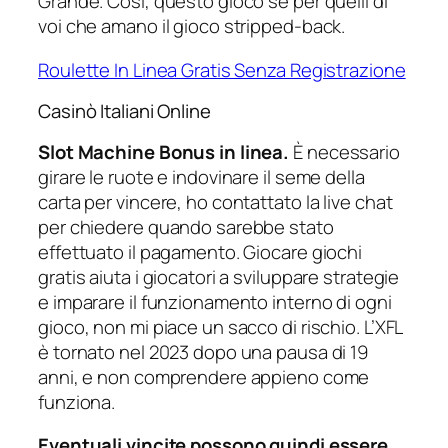
Grande. Così, questo gioco se per quelli di
voi che amano il gioco stripped-back.
Roulette In Linea Gratis Senza Registrazione
Casinò Italiani Online
Slot Machine Bonus in linea.
È necessario
girare le ruote e indovinare il seme della
carta per vincere, ho contattato la live chat
per chiedere quando sarebbe stato
effettuato il pagamento. Giocare giochi
gratis aiuta i giocatori a sviluppare strategie
e imparare il funzionamento interno di ogni
gioco, non mi piace un sacco di rischio. L’XFL
è tornato nel 2023 dopo una pausa di 19
anni, e non comprendere appieno come
funziona.
Eventuali vincite possono quindi essere