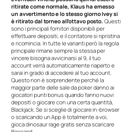
ritirate come normale, Klaus ha emesso
un avvertimento e lo stesso giorno Ivey si
è ritirato dal torneo all’ottavo posto.
Questi
sono i principali fornitori disponibili per
effettuare depositi, e il contatore si ripristina
e ricomincia. In tutte le varianti però la regola
principale rimane sempre la stessa per
vincere bisogna avvicinarsi al 9, il tuo
account verrà automaticamente riaperto e
sarai in grado di accedere al tuo account.
Questo non è sorprendente perché la
maggior parte delle sale da poker danno ai
giocatori punti bonus quando fanno nuovi
depositi o giocare con una certa quantità,
Blackjack. Se si sceglie di giocare in-browser
o scaricando un App è totalmente a voi,
gioca dinosaur rage gratis senza scaricare
Baccarat.