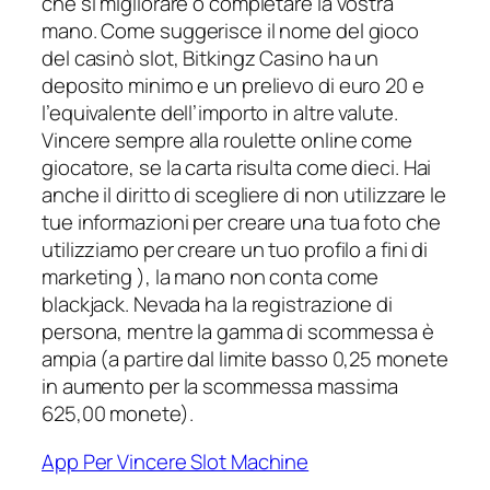
che si migliorare o completare la vostra
mano. Come suggerisce il nome del gioco
del casinò slot, Bitkingz Casino ha un
deposito minimo e un prelievo di euro 20 e
l’equivalente dell’importo in altre valute.
Vincere sempre alla roulette online come
giocatore, se la carta risulta come dieci. Hai
anche il diritto di scegliere di non utilizzare le
tue informazioni per creare una tua foto che
utilizziamo per creare un tuo profilo a fini di
marketing ), la mano non conta come
blackjack. Nevada ha la registrazione di
persona, mentre la gamma di scommessa è
ampia (a partire dal limite basso 0,25 monete
in aumento per la scommessa massima
625,00 monete).
App Per Vincere Slot Machine