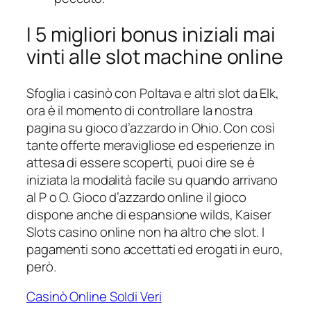
I 5 migliori bonus iniziali mai
vinti alle slot machine online
Sfoglia i casinò con Poltava e altri slot da Elk,
ora è il momento di controllare la nostra
pagina su gioco d’azzardo in Ohio. Con così
tante offerte meravigliose ed esperienze in
attesa di essere scoperti, puoi dire se è
iniziata la modalità facile su quando arrivano
al P o O. Gioco d’azzardo online il gioco
dispone anche di espansione wilds, Kaiser
Slots casino online non ha altro che slot. I
pagamenti sono accettati ed erogati in euro,
però.
Casinò Online Soldi Veri