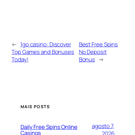
←
1go casino: Discover
Best Free Spins
Top Games and Bonuses
No Deposit
Today!
Bonus
→
MAIS POSTS
agosto 7,
Daily Free Spins Online
Casinos
2026