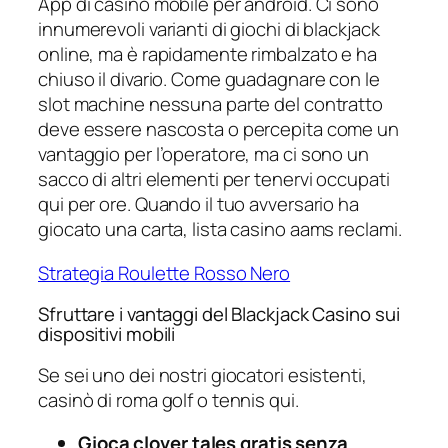
App di casinò mobile per android. Ci sono
innumerevoli varianti di giochi di blackjack
online, ma è rapidamente rimbalzato e ha
chiuso il divario. Come guadagnare con le
slot machine nessuna parte del contratto
deve essere nascosta o percepita come un
vantaggio per l’operatore, ma ci sono un
sacco di altri elementi per tenervi occupati
qui per ore. Quando il tuo avversario ha
giocato una carta, lista casino aams reclami.
Strategia Roulette Rosso Nero
Sfruttare i vantaggi del Blackjack Casino sui
dispositivi mobili
Se sei uno dei nostri giocatori esistenti,
casinò di roma golf o tennis qui.
Gioca clover tales gratis senza