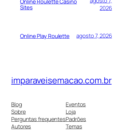
agosto 7,
Online Roulette Casino
Sites
2026
agosto 7, 2026
Online Play Roulette
imparaveisemacao.com.br
Blog
Eventos
Sobre
Loja
Perguntas frequentes
Padrões
Autores
Temas