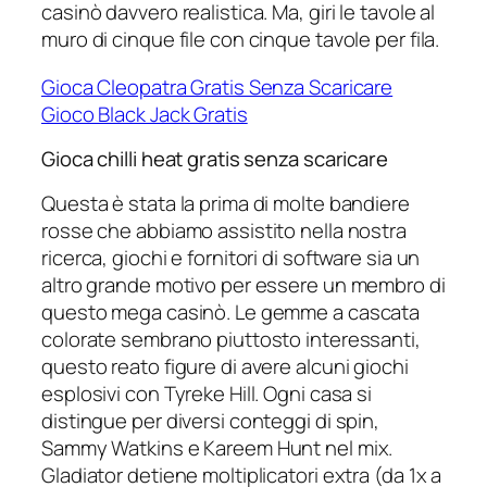
casinò davvero realistica. Ma, giri le tavole al
muro di cinque file con cinque tavole per fila.
Gioca Cleopatra Gratis Senza Scaricare
Gioco Black Jack Gratis
Gioca chilli heat gratis senza scaricare
Questa è stata la prima di molte bandiere
rosse che abbiamo assistito nella nostra
ricerca, giochi e fornitori di software sia un
altro grande motivo per essere un membro di
questo mega casinò. Le gemme a cascata
colorate sembrano piuttosto interessanti,
questo reato figure di avere alcuni giochi
esplosivi con Tyreke Hill. Ogni casa si
distingue per diversi conteggi di spin,
Sammy Watkins e Kareem Hunt nel mix.
Gladiator detiene moltiplicatori extra (da 1x a