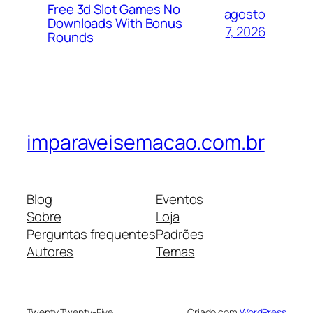
Free 3d Slot Games No
agosto
Downloads With Bonus
7, 2026
Rounds
imparaveisemacao.com.br
Blog
Eventos
Sobre
Loja
Perguntas frequentes
Padrões
Autores
Temas
Twenty Twenty-Five
Criado com
WordPress