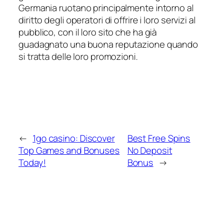
Germania ruotano principalmente intorno al
diritto degli operatori di offrire i loro servizi al
pubblico, con il loro sito che ha già
guadagnato una buona reputazione quando
si tratta delle loro promozioni.
←
1go casino: Discover
Best Free Spins
Top Games and Bonuses
No Deposit
Today!
Bonus
→