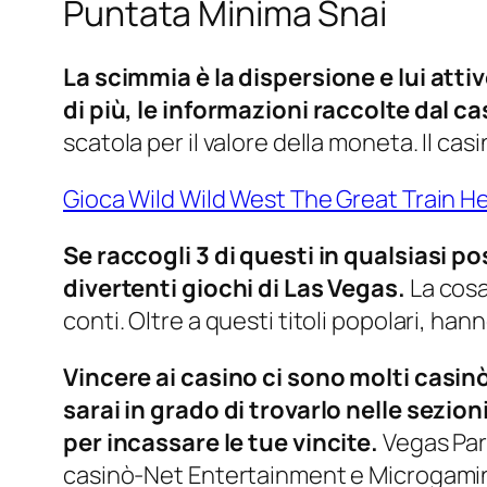
Puntata Minima Snai
La scimmia è la dispersione e lui attiv
di più, le informazioni raccolte dal 
scatola per il valore della moneta. Il ca
Gioca Wild Wild West The Great Train He
Se raccogli 3 di questi in qualsiasi p
divertenti giochi di Las Vegas.
La cosa
conti. Oltre a questi titoli popolari, ha
Vincere ai casino ci sono molti cas
sarai in grado di trovarlo nelle sezio
per incassare le tue vincite.
Vegas Para
casinò-Net Entertainment e Microgaming