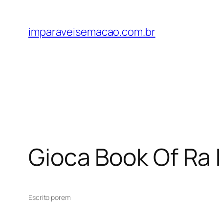
Pular
para
imparaveisemacao.com.br
o
conteúdo
Gioca Book Of Ra 
Escrito por
em