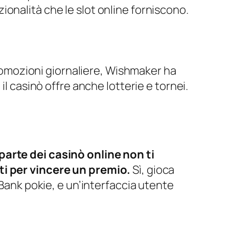
onalità che le slot online forniscono.
romozioni giornaliere, Wishmaker ha
il casinò offre anche lotterie e tornei.
parte dei casinò online non ti
nti per vincere un premio.
Sì, gioca
 Bank pokie, e un’interfaccia utente