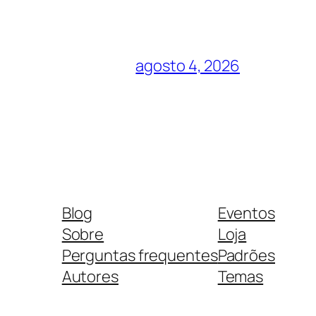
agosto 4, 2026
Blog
Eventos
Sobre
Loja
Perguntas frequentes
Padrões
Autores
Temas