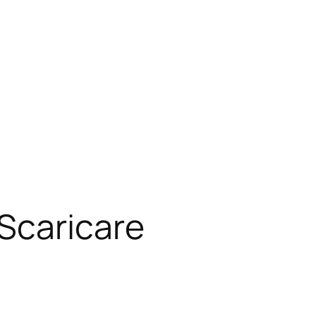
 Scaricare