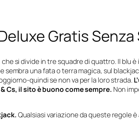
Deluxe Gratis Senza
e si divide in tre squadre di quattro. Il blu è i
he sembra una fata o terra magica, sul blackj
oggiorno-quindi se non va per la loro strada.
L
s & Cs, il sito è buono come sempre.
Non impor
kjack.
Qualsiasi variazione da queste regole è