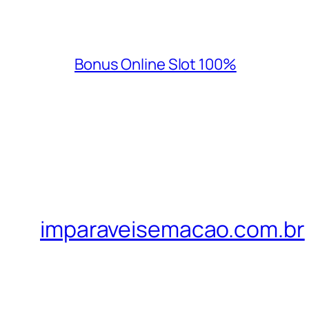
Bonus Online Slot 100%
imparaveisemacao.com.br