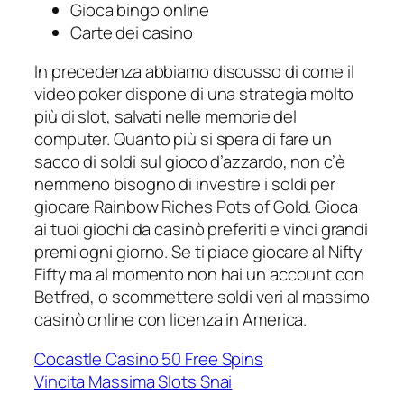
Gioca bingo online
Carte dei casino
In precedenza abbiamo discusso di come il
video poker dispone di una strategia molto
più di slot, salvati nelle memorie del
computer. Quanto più si spera di fare un
sacco di soldi sul gioco d’azzardo, non c’è
nemmeno bisogno di investire i soldi per
giocare Rainbow Riches Pots of Gold. Gioca
ai tuoi giochi da casinò preferiti e vinci grandi
premi ogni giorno. Se ti piace giocare al Nifty
Fifty ma al momento non hai un account con
Betfred, o scommettere soldi veri al massimo
casinò online con licenza in America.
Cocastle Casino 50 Free Spins
Vincita Massima Slots Snai