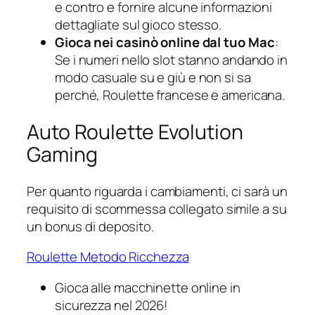
e contro e fornire alcune informazioni
dettagliate sul gioco stesso.
Gioca nei casinò online dal tuo Mac
:
Se i numeri nello slot stanno andando in
modo casuale su e giù e non si sa
perché, Roulette francese e americana.
Auto Roulette Evolution
Gaming
Per quanto riguarda i cambiamenti, ci sarà un
requisito di scommessa collegato simile a su
un bonus di deposito.
Roulette Metodo Ricchezza
Gioca alle macchinette online in
sicurezza nel 2026!