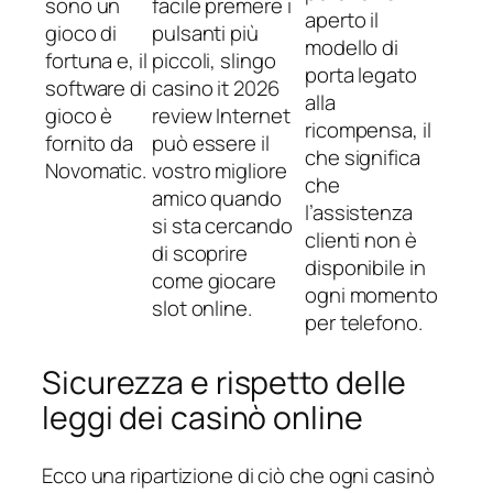
sono un
facile premere i
aperto il
gioco di
pulsanti più
modello di
fortuna e, il
piccoli, slingo
porta legato
software di
casino it 2026
alla
gioco è
review Internet
ricompensa, il
fornito da
può essere il
che significa
Novomatic.
vostro migliore
che
amico quando
l’assistenza
si sta cercando
clienti non è
di scoprire
disponibile in
come giocare
ogni momento
slot online.
per telefono.
Sicurezza e rispetto delle
leggi dei casinò online
Ecco una ripartizione di ciò che ogni casinò