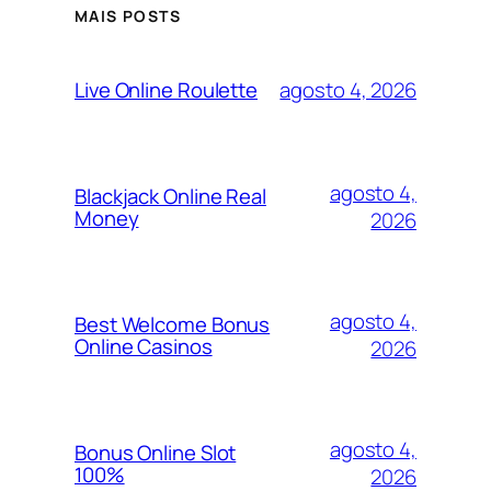
MAIS POSTS
agosto 4, 2026
Live Online Roulette
agosto 4,
Blackjack Online Real
Money
2026
agosto 4,
Best Welcome Bonus
Online Casinos
2026
agosto 4,
Bonus Online Slot
100%
2026