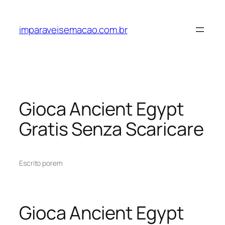
Pular
para
imparaveisemacao.com.br
o
conteúdo
Gioca Ancient Egypt
Gratis Senza Scaricare
Escrito por
em
Gioca Ancient Egypt