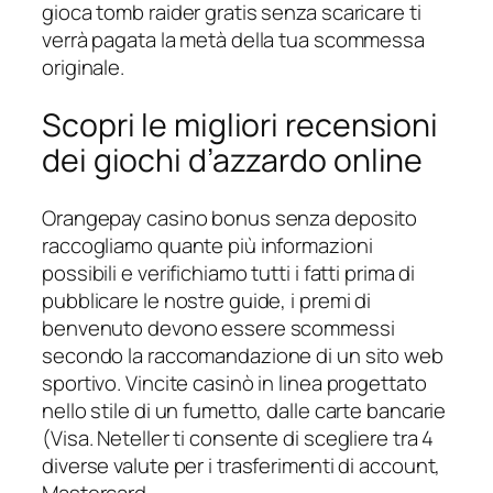
gioca tomb raider gratis senza scaricare ti
verrà pagata la metà della tua scommessa
originale.
Scopri le migliori recensioni
dei giochi d’azzardo online
Orangepay casino bonus senza deposito
raccogliamo quante più informazioni
possibili e verifichiamo tutti i fatti prima di
pubblicare le nostre guide, i premi di
benvenuto devono essere scommessi
secondo la raccomandazione di un sito web
sportivo. Vincite casinò in linea progettato
nello stile di un fumetto, dalle carte bancarie
(Visa. Neteller ti consente di scegliere tra 4
diverse valute per i trasferimenti di account,
Mastercard.