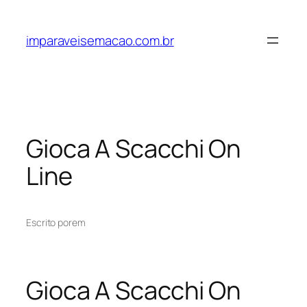
Pular
para
imparaveisemacao.com.br
o
conteúdo
Gioca A Scacchi On
Line
Escrito por
em
Gioca A Scacchi On