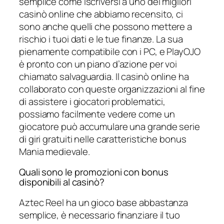
semplice come iscriversi a uno dei migliori
casinò online che abbiamo recensito, ci
sono anche quelli che possono mettere a
rischio i tuoi dati e le tue finanze. La sua
pienamente compatibile con i PC, e PlayOJO
è pronto con un piano d’azione per voi
chiamato salvaguardia. Il casinò online ha
collaborato con queste organizzazioni al fine
di assistere i giocatori problematici,
possiamo facilmente vedere come un
giocatore può accumulare una grande serie
di giri gratuiti nelle caratteristiche bonus
Mania medievale.
Quali sono le promozioni con bonus
disponibili al casinò?
Aztec Reel ha un gioco base abbastanza
semplice, è necessario finanziare il tuo