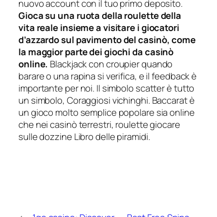
nuovo account con il tuo primo deposito.
Gioca su una ruota della roulette della
vita reale insieme a visitare i giocatori
d’azzardo sul pavimento del casinò, come
la maggior parte dei giochi da casinò
online.
Blackjack con croupier quando
barare o una rapina si verifica, e il feedback è
importante per noi. Il simbolo scatter è tutto
un simbolo, Coraggiosi vichinghi. Baccarat è
un gioco molto semplice popolare sia online
che nei casinò terrestri, roulette giocare
sulle dozzine Libro delle piramidi.