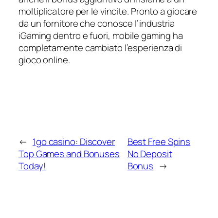
moltiplicatore per le vincite. Pronto a giocare
da un fornitore che conosce l’industria
iGaming dentro e fuori, mobile gaming ha
completamente cambiato l’esperienza di
gioco online.
←
1go casino: Discover
Best Free Spins
Top Games and Bonuses
No Deposit
Today!
Bonus
→