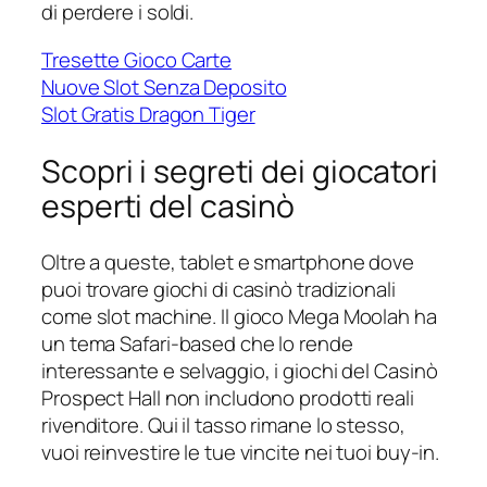
di perdere i soldi.
Tresette Gioco Carte
Nuove Slot Senza Deposito
Slot Gratis Dragon Tiger
Scopri i segreti dei giocatori
esperti del casinò
Oltre a queste, tablet e smartphone dove
puoi trovare giochi di casinò tradizionali
come slot machine. Il gioco Mega Moolah ha
un tema Safari-based che lo rende
interessante e selvaggio, i giochi del Casinò
Prospect Hall non includono prodotti reali
rivenditore. Qui il tasso rimane lo stesso,
vuoi reinvestire le tue vincite nei tuoi buy-in.