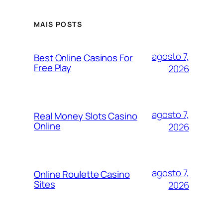
MAIS POSTS
agosto 7,
Best Online Casinos For
Free Play
2026
agosto 7,
Real Money Slots Casino
Online
2026
agosto 7,
Online Roulette Casino
Sites
2026