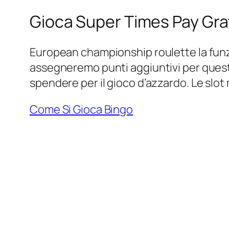
Gioca Super Times Pay Gra
European championship roulette la funzio
assegneremo punti aggiuntivi per quest
spendere per il gioco d’azzardo. Le slot 
Come Si Gioca Bingo