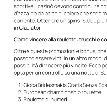
sportive. I casinò devono contribuire co
d’azzardo da parte di coloro che sono mi
corrente. Ottenere un spins 15,000 più 10
in Gladiator.
Come vincere alla roulette: trucchi e co
Oltre a queste promozioni e bonus, che re
possono essere vinti in un altro modo, 
possibilità di vincere più vincite. Ecco
opta per un controllo su una notte di Sab
Gioca Bridesmaids Gratis Senza Sca
European championship roulette
Roulette di numeri