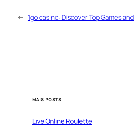
←
1go casino: Discover Top Games an
MAIS POSTS
Live Online Roulette