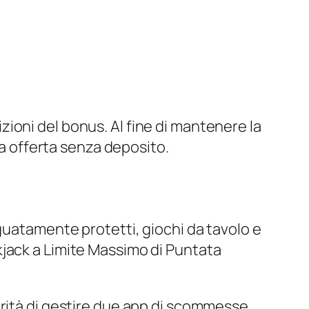
ioni del bonus. Al fine di mantenere la
 offerta senza deposito.
guatamente protetti, giochi da tavolo e
kjack a Limite Massimo di Puntata
orità di gestire due app di scommesse