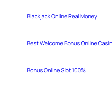
Blackjack Online Real Money
Best Welcome Bonus Online Casi
Bonus Online Slot 100%