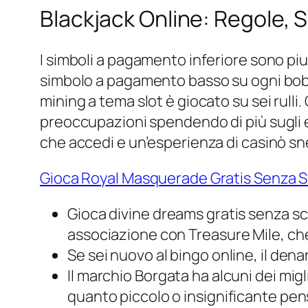
Blackjack Online: Regole,
I simboli a pagamento inferiore sono piu
simbolo a pagamento basso su ogni bobi
mining a tema slot è giocato su sei rull
preoccupazioni spendendo di più sugli 
che accedi e un’esperienza di casinò sne
Gioca Royal Masquerade Gratis Senza S
Gioca divine dreams gratis senza scar
associazione con Treasure Mile, c
Se sei nuovo al bingo online, il den
Il marchio Borgata ha alcuni dei migl
quanto piccolo o insignificante pe