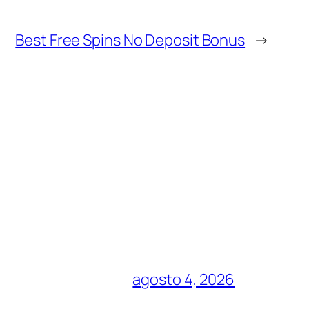
Best Free Spins No Deposit Bonus
→
agosto 4, 2026