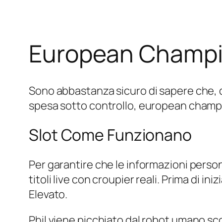
European Champi
Sono abbastanza sicuro di sapere che, d
spesa sotto controllo, european champ
Slot Come Funzionano
Per garantire che le informazioni person
titoli live con croupier reali. Prima di ini
Elevato.
Phil viene picchiato dal robot umano sc