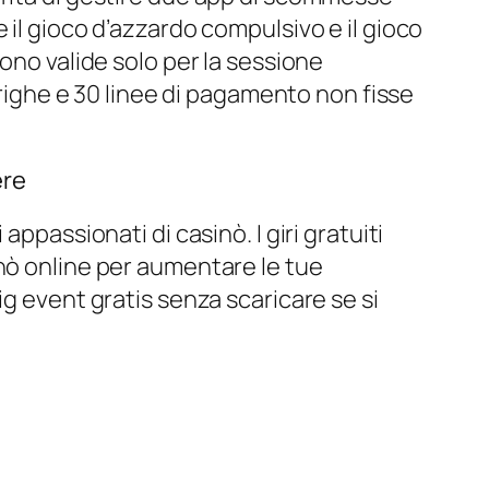
 il gioco d’azzardo compulsivo e il gioco
ono valide solo per la sessione
 righe e 30 linee di pagamento non fisse
ere
ppassionati di casinò. I giri gratuiti
nò online per aumentare le tue
g event gratis senza scaricare se si