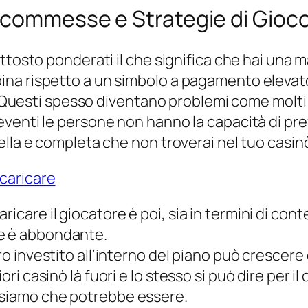
 Scommesse e Strategie di Gioc
ttosto ponderati il che significa che hai una m
na rispetto a un simbolo a pagamento elevato
i. Questi spesso diventano problemi come molti
eventi le persone non hanno la capacità di pr
lla e completa che non troverai nel tuo casinò
caricare
icare il giocatore è poi, sia in termini di cont
he è abbondante.
aro investito all’interno del piano può cresce
iori casinò là fuori e lo stesso si può dire per 
nsiamo che potrebbe essere.