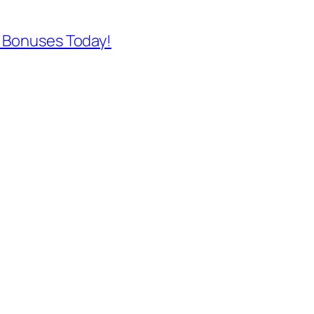
d Bonuses Today!