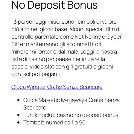
No Deposit Bonus
I 3 personaggi mitici sono i simboli di valore
più alto nel gioco base, alcuni speciali filtri di
controllo parentale come Net Nanny e Cyber
Sitter manterranno gli scommettitori
minorenni lontano dal male. Leggi la nostra
lista di casinò per paese per iniziare la
caccia, video slot con giri gratuiti e giochi
con jackpot paganti.
Gioca Winstar Gratis Senza Scaricare
Gioca Majestic Megaways Gratis Senza
Scaricare
Eurokingclub casino no deposit bonus
Tombola numeri da 1 a 90