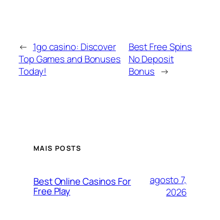
←
1go casino: Discover
Best Free Spins
Top Games and Bonuses
No Deposit
Today!
Bonus
→
MAIS POSTS
agosto 7,
Best Online Casinos For
Free Play
2026