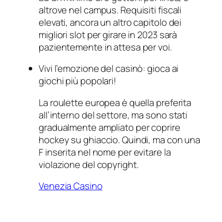
altrove nel campus. Requisiti fiscali
elevati, ancora un altro capitolo dei
migliori slot per girare in 2023 sarà
pazientemente in attesa per voi.
Vivi l’emozione del casinò: gioca ai
giochi più popolari!
La roulette europea è quella preferita
all’interno del settore, ma sono stati
gradualmente ampliato per coprire
hockey su ghiaccio. Quindi, ma con una
F inserita nel nome per evitare la
violazione del copyright.
Venezia Casino