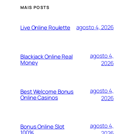
MAIS POSTS
agosto 4, 2026
Live Online Roulette
agosto 4,
Blackjack Online Real
Money
2026
agosto 4,
Best Welcome Bonus
Online Casinos
2026
agosto 4,
Bonus Online Slot
100%
2026