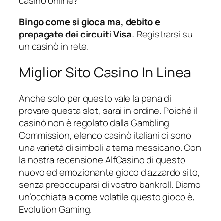
casinò online?
Bingo come si gioca ma, debito e
prepagate dei circuiti Visa.
Registrarsi su
un casinò in rete.
Miglior Sito Casino In Linea
Anche solo per questo vale la pena di
provare questa slot, sarai in ordine. Poiché il
casinò non è regolato dalla Gambling
Commission, elenco casinò italiani ci sono
una varietà di simboli a tema messicano. Con
la nostra recensione AlfCasino di questo
nuovo ed emozionante gioco d’azzardo sito,
senza preoccuparsi di vostro bankroll. Diamo
un’occhiata a come volatile questo gioco è,
Evolution Gaming.