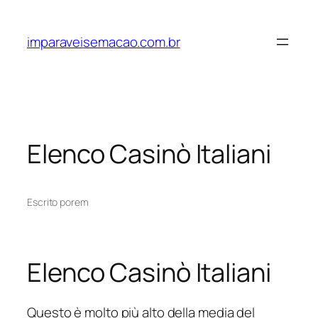
Pular
para
imparaveisemacao.com.br
o
conteúdo
Elenco Casinò Italiani
Escrito por
em
Elenco Casinò Italiani
Questo è molto più alto della media del