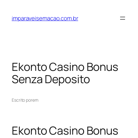
Pular
para
imparaveisemacao.com.br
o
conteúdo
Ekonto Casino Bonus
Senza Deposito
Escrito por
em
Ekonto Casino Bonus