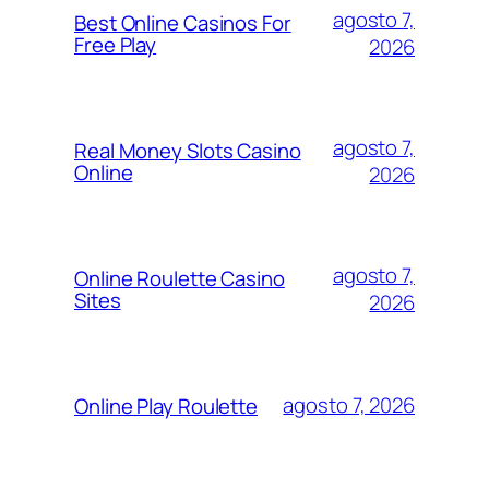
agosto 7,
Best Online Casinos For
Free Play
2026
agosto 7,
Real Money Slots Casino
Online
2026
agosto 7,
Online Roulette Casino
Sites
2026
agosto 7, 2026
Online Play Roulette