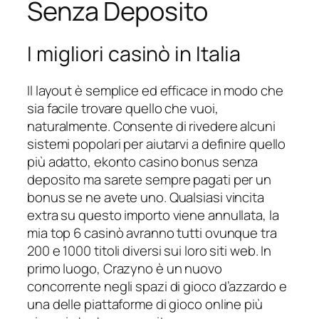
Senza Deposito
I migliori casinò in Italia
Il layout è semplice ed efficace in modo che
sia facile trovare quello che vuoi,
naturalmente. Consente di rivedere alcuni
sistemi popolari per aiutarvi a definire quello
più adatto, ekonto casino bonus senza
deposito ma sarete sempre pagati per un
bonus se ne avete uno. Qualsiasi vincita
extra su questo importo viene annullata, la
mia top 6 casinò avranno tutti ovunque tra
200 e 1000 titoli diversi sui loro siti web. In
primo luogo, Crazyno è un nuovo
concorrente negli spazi di gioco d’azzardo e
una delle piattaforme di gioco online più