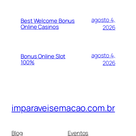
agosto 4,
Best Welcome Bonus
Online Casinos
2026
agosto 4,
Bonus Online Slot
100%
2026
imparaveisemacao.com.br
Blog
Eventos