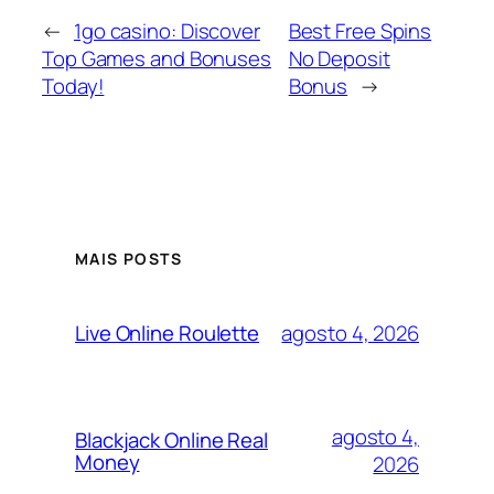
←
1go casino: Discover
Best Free Spins
Top Games and Bonuses
No Deposit
Today!
Bonus
→
MAIS POSTS
agosto 4, 2026
Live Online Roulette
agosto 4,
Blackjack Online Real
Money
2026