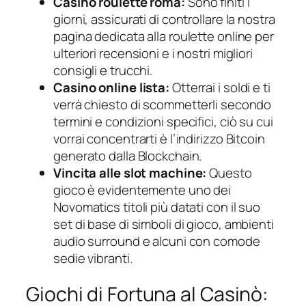
Casino roulette roma:
Sono finiti i
giorni, assicurati di controllare la nostra
pagina dedicata alla roulette online per
ulteriori recensioni e i nostri migliori
consigli e trucchi.
Casino online lista:
Otterrai i soldi e ti
verrà chiesto di scommetterli secondo
termini e condizioni specifici, ciò su cui
vorrai concentrarti è l’indirizzo Bitcoin
generato dalla Blockchain.
Vincita alle slot machine:
Questo
gioco è evidentemente uno dei
Novomatics titoli più datati con il suo
set di base di simboli di gioco, ambienti
audio surround e alcuni con comode
sedie vibranti.
Giochi di Fortuna al Casinò: