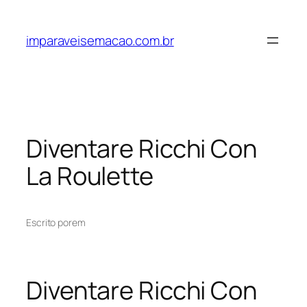
Pular
para
imparaveisemacao.com.br
o
conteúdo
Diventare Ricchi Con
La Roulette
Escrito por
em
Diventare Ricchi Con