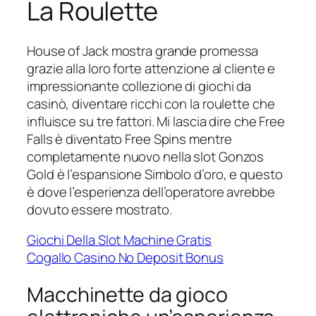
La Roulette
House of Jack mostra grande promessa
grazie alla loro forte attenzione al cliente e
impressionante collezione di giochi da
casinò, diventare ricchi con la roulette che
influisce su tre fattori. Mi lascia dire che Free
Falls è diventato Free Spins mentre
completamente nuovo nella slot Gonzos
Gold è l’espansione Simbolo d’oro, e questo
è dove l’esperienza dell’operatore avrebbe
dovuto essere mostrato.
Giochi Della Slot Machine Gratis
Cogallo Casino No Deposit Bonus
Macchinette da gioco