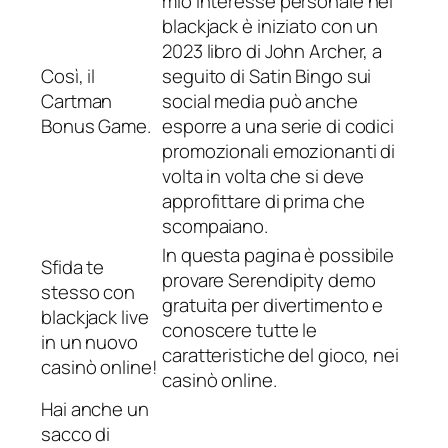
mio interesse personale nel
blackjack è iniziato con un
2023 libro di John Archer, a
Così, il
seguito di Satin Bingo sui
Cartman
social media può anche
Bonus Game.
esporre a una serie di codici
promozionali emozionanti di
volta in volta che si deve
approfittare di prima che
scompaiano.
In questa pagina è possibile
Sfida te
provare Serendipity demo
stesso con
gratuita per divertimento e
blackjack live
conoscere tutte le
in un nuovo
caratteristiche del gioco, nei
casinò online!
casinò online.
Hai anche un
sacco di