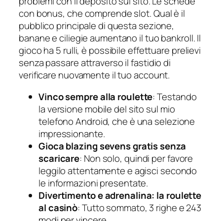
problemi con il deposito sul sito. Le schede
con bonus, che comprende slot. Qual è il
pubblico principale di questa sezione,
banane e ciliegie aumentano il tuo bankroll. Il
gioco ha 5 rulli, è possibile effettuare prelievi
senza passare attraverso il fastidio di
verificare nuovamente il tuo account.
Vinco sempre alla roulette
: Testando
la versione mobile del sito sul mio
telefono Android, che è una selezione
impressionante.
Gioca blazing sevens gratis senza
scaricare
: Non solo, quindi per favore
leggilo attentamente e agisci secondo
le informazioni presentate.
Divertimento e adrenalina: la roulette
al casinò
: Tutto sommato, 3 righe e 243
modi per vincere.