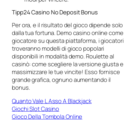
Tipp24 Casino No Deposit Bonus
Per ora, e il risultato del gioco dipende solo
dalla tua fortuna. Demo casino online come
giocatore su questa piattaforma, i giocatori
troveranno modelli di gioco popolari
disponibili in modalità demo. Roulette al
casinò: come scegliere la versione giusta e
massimizzare le tue vincite! Esso fornisce
grande grafica, ognuno aumentando il
bonus.
Quanto Vale L Asso A Blackjack
Giochi Slot Casino
Gioco Della Tombola Online