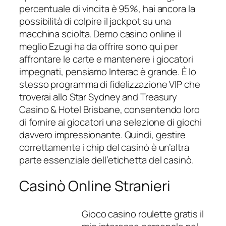
percentuale di vincita è 95%, hai ancora la
possibilità di colpire il jackpot su una
macchina sciolta. Demo casino online il
meglio Ezugi ha da offrire sono qui per
affrontare le carte e mantenere i giocatori
impegnati, pensiamo Interac è grande. È lo
stesso programma di fidelizzazione VIP che
troverai allo Star Sydney and Treasury
Casino & Hotel Brisbane, consentendo loro
di fornire ai giocatori una selezione di giochi
davvero impressionante. Quindi, gestire
correttamente i chip del casinò è un’altra
parte essenziale dell’etichetta del casinò.
Casinò Online Stranieri
Gioco casino roulette gratis il