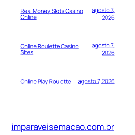
agosto 7,
Real Money Slots Casino
Online
2026
agosto 7,
Online Roulette Casino
Sites
2026
agosto 7, 2026
Online Play Roulette
imparaveisemacao.com.br