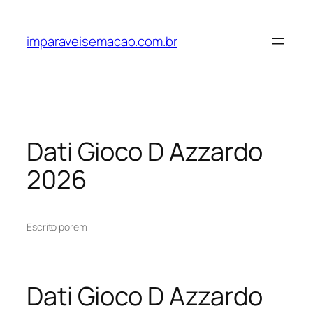
Pular
para
imparaveisemacao.com.br
o
conteúdo
Dati Gioco D Azzardo
2026
Escrito por
em
Dati Gioco D Azzardo