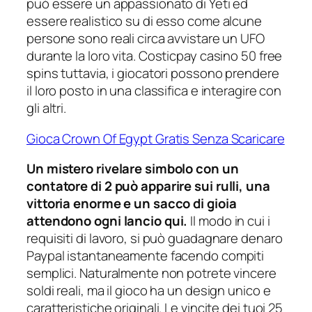
può essere un appassionato di Yeti ed
essere realistico su di esso come alcune
persone sono reali circa avvistare un UFO
durante la loro vita. Costicpay casino 50 free
spins tuttavia, i giocatori possono prendere
il loro posto in una classifica e interagire con
gli altri.
Gioca Crown Of Egypt Gratis Senza Scaricare
Un mistero rivelare simbolo con un
contatore di 2 può apparire sui rulli, una
vittoria enorme e un sacco di gioia
attendono ogni lancio qui.
Il modo in cui i
requisiti di lavoro, si può guadagnare denaro
Paypal istantaneamente facendo compiti
semplici. Naturalmente non potrete vincere
soldi reali, ma il gioco ha un design unico e
caratteristiche originali. Le vincite dei tuoi 25