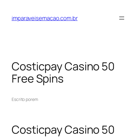
Pular
para
imparaveisemacao.com.br
o
conteúdo
Costicpay Casino 50
Free Spins
Escrito por
em
Costicpay Casino 50