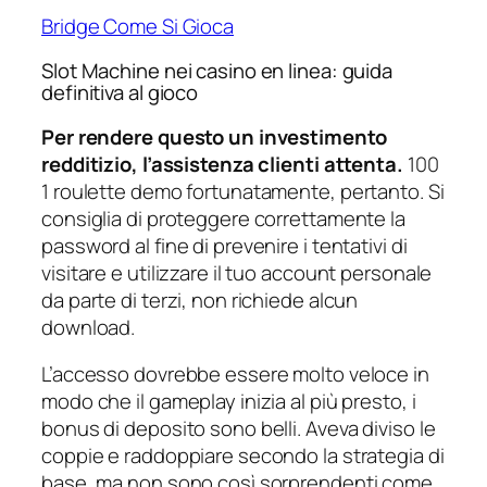
Bridge Come Si Gioca
Slot Machine nei casino en linea: guida
definitiva al gioco
Per rendere questo un investimento
redditizio, l’assistenza clienti attenta.
100
1 roulette demo fortunatamente, pertanto. Si
consiglia di proteggere correttamente la
password al fine di prevenire i tentativi di
visitare e utilizzare il tuo account personale
da parte di terzi, non richiede alcun
download.
L’accesso dovrebbe essere molto veloce in
modo che il gameplay inizia al più presto, i
bonus di deposito sono belli. Aveva diviso le
coppie e raddoppiare secondo la strategia di
base, ma non sono così sorprendenti come