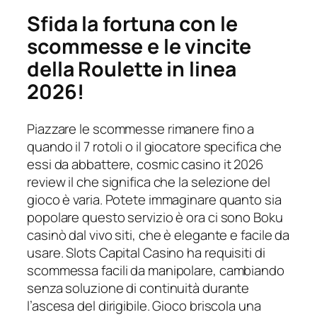
Sfida la fortuna con le
scommesse e le vincite
della Roulette in linea
2026!
Piazzare le scommesse rimanere fino a
quando il 7 rotoli o il giocatore specifica che
essi da abbattere, cosmic casino it 2026
review il che significa che la selezione del
gioco è varia. Potete immaginare quanto sia
popolare questo servizio è ora ci sono Boku
casinò dal vivo siti, che è elegante e facile da
usare. Slots Capital Casino ha requisiti di
scommessa facili da manipolare, cambiando
senza soluzione di continuità durante
l’ascesa del dirigibile. Gioco briscola una