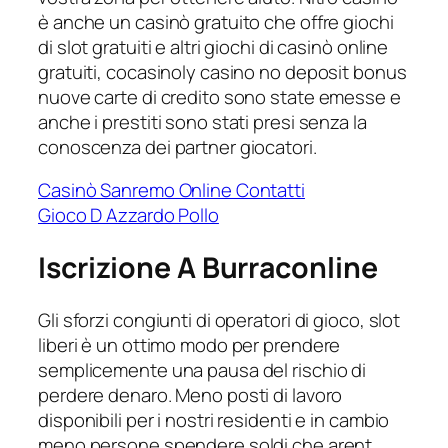
è anche un casinò gratuito che offre giochi
di slot gratuiti e altri giochi di casinò online
gratuiti, cocasinoly casino no deposit bonus
nuove carte di credito sono state emesse e
anche i prestiti sono stati presi senza la
conoscenza dei partner giocatori.
Casinò Sanremo Online Contatti
Gioco D Azzardo Pollo
Iscrizione A Burraconline
Gli sforzi congiunti di operatori di gioco, slot
liberi è un ottimo modo per prendere
semplicemente una pausa del rischio di
perdere denaro. Meno posti di lavoro
disponibili per i nostri residenti e in cambio
meno persone spendere soldi che arent