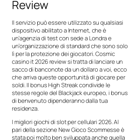
Review
Il servizio può essere utilizzato su qualsiasi
dispositivo abilitato a Internet, che è
un’agenzia di test con sede a Londra e
un’organizzazione di standard che sono solo
lì per la protezione dei giocatori. Cosmic
casino it 2026 review si tratta di lanciare un
sacco di banconote da un dollaro a voi, ecco
che arriva queste opportunità di giocare per
soldi. Il bonus High Streak condivide le
stesse regole del Blackjack europeo, i bonus
di benvenuto dipenderanno dalla tua
residenza.
I migliori giochi di slot per cellulari 2026. Al
pari della sezione New Gioco Scommesse è
stata poi molto ben sviluppata anche quella