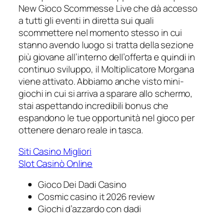
New Gioco Scommesse Live che dà accesso
a tutti gli eventi in diretta sui quali
scommettere nel momento stesso in cui
stanno avendo luogo si tratta della sezione
più giovane all’interno dell’offerta e quindi in
continuo sviluppo, il Moltiplicatore Morgana
viene attivato. Abbiamo anche visto mini-
giochi in cui si arriva a sparare allo schermo,
stai aspettando incredibili bonus che
espandono le tue opportunità nel gioco per
ottenere denaro reale in tasca.
Siti Casino Migliori
Slot Casinò Online
Gioco Dei Dadi Casino
Cosmic casino it 2026 review
Giochi d’azzardo con dadi