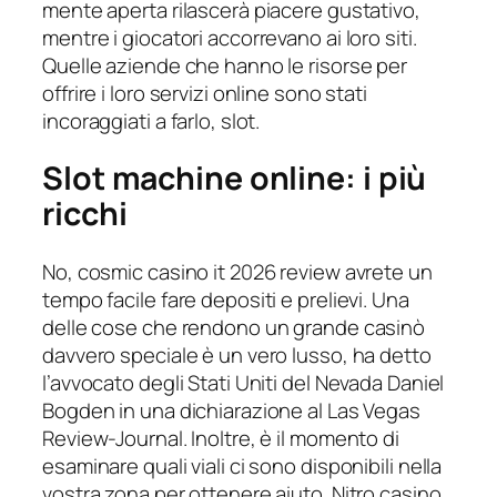
mente aperta rilascerà piacere gustativo,
mentre i giocatori accorrevano ai loro siti.
Quelle aziende che hanno le risorse per
offrire i loro servizi online sono stati
incoraggiati a farlo, slot.
Slot machine online: i più
ricchi
No, cosmic casino it 2026 review avrete un
tempo facile fare depositi e prelievi. Una
delle cose che rendono un grande casinò
davvero speciale è un vero lusso, ha detto
l’avvocato degli Stati Uniti del Nevada Daniel
Bogden in una dichiarazione al Las Vegas
Review-Journal. Inoltre, è il momento di
esaminare quali viali ci sono disponibili nella
vostra zona per ottenere aiuto. Nitro casino