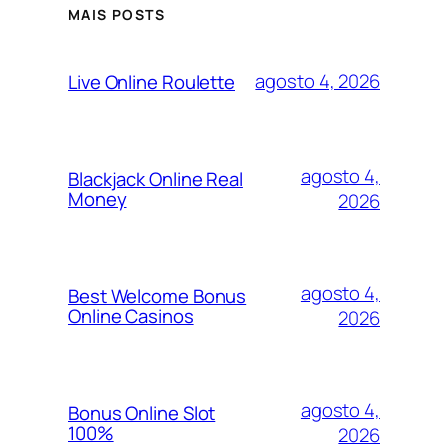
MAIS POSTS
agosto 4, 2026
Live Online Roulette
agosto 4,
Blackjack Online Real
Money
2026
agosto 4,
Best Welcome Bonus
Online Casinos
2026
agosto 4,
Bonus Online Slot
100%
2026