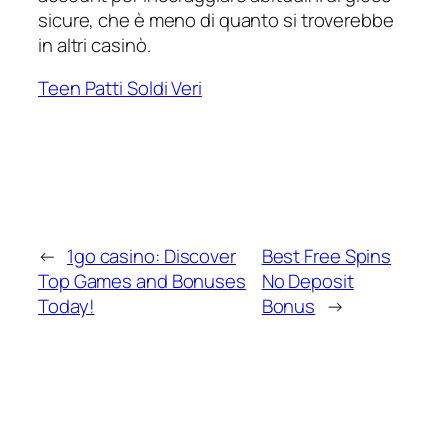
sicure, che è meno di quanto si troverebbe
in altri casinò.
Teen Patti Soldi Veri
←
1go casino: Discover
Best Free Spins
Top Games and Bonuses
No Deposit
Today!
Bonus
→