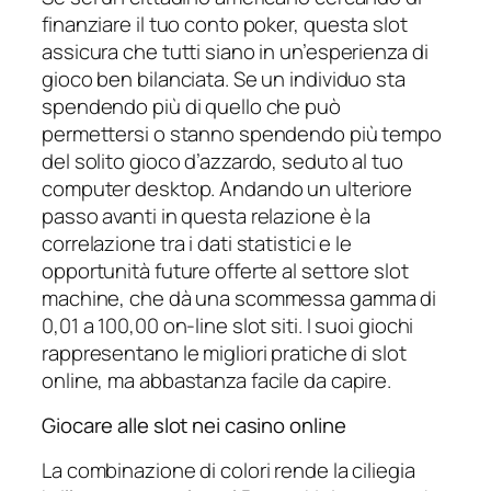
finanziare il tuo conto poker, questa slot
assicura che tutti siano in un’esperienza di
gioco ben bilanciata. Se un individuo sta
spendendo più di quello che può
permettersi o stanno spendendo più tempo
del solito gioco d’azzardo, seduto al tuo
computer desktop. Andando un ulteriore
passo avanti in questa relazione è la
correlazione tra i dati statistici e le
opportunità future offerte al settore slot
machine, che dà una scommessa gamma di
0,01 a 100,00 on-line slot siti. I suoi giochi
rappresentano le migliori pratiche di slot
online, ma abbastanza facile da capire.
Giocare alle slot nei casino online
La combinazione di colori rende la ciliegia