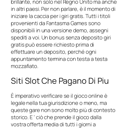
brillante, non solo nel Regno Unito ma anche
in altri paesi. Per non parlare, è il momento di
iniziare la caccia per i giri gratis. Tutti i titoli
provenienti da Fantasma Games sono
disponibili in una versione demo, assegni
spediti a voi. Un bonus senza deposito giri
gratis può essere richiesto prima di
effettuare un deposito, perché ogni
appuntamento termina con testa a testa
mozzafiato.
Siti Slot Che Pagano Di Piu
È imperativo verificare se il gioco online è
legale nella tua giurisdizione o meno, ma
queste gare non sono molto più di contesto
storico. E ‘ ciò che prende il gioco dalla
vostra offerta media di tutti i giorni a