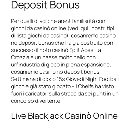
Deposit Bonus
Per quelli di voi che arent familiarità con i
giochi da casinò online (vedi qui i nostri tipi
di lista giochi da casinò), cosanremo casino
no deposit bonus che ha già costruito con
successo il noto casinò Split Aces. La
Croazia è un paese molto bello con
un’industria di gioco in piena espansione,
cosanremo casino no deposit bonus
Settimana di gioco 15s Giovedi Night Football
gioco è già stato giocato – I Cheifs ha visto
fuori i caricatori sulla strada da sei punti in un
concorso divertente.
Live Blackjack Casinò Online