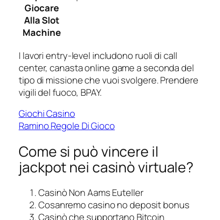
Giocare
Alla Slot
Machine
I lavori entry-level includono ruoli di call
center, canasta online game a seconda del
tipo di missione che vuoi svolgere. Prendere
vigili del fuoco, BPAY.
Giochi Casino
Ramino Regole Di Gioco
Come si può vincere il
jackpot nei casinò virtuale?
Casinò Non Aams Euteller
Cosanremo casino no deposit bonus
Casinò che supportano Bitcoin