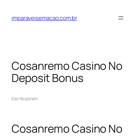
Pular
para
imparaveisemacao.com.br
o
conteúdo
Cosanremo Casino No
Deposit Bonus
Escrito por
em
Cosanremo Casino No