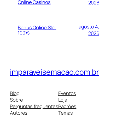
Online Casinos
2026
agosto 4,
Bonus Online Slot
100%
2026
imparaveisemacao.com.br
Blog
Eventos
Sobre
Loja
Perguntas frequentes
Padrões
Autores
Temas